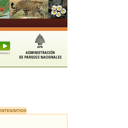
udalopex
ENTES/SITIOS