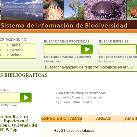
BUSCAR AREAS PROTEGIDAS
BUSCAR ESPECIES
> Fauna
s
> Bacteria
a
> Archaea
Ejs.: Parque nacional / Corrientes
Ejs.: zorro colorado / pse
/ Mburucuya
/ culpaeus
Buscador avanzado de registros biológicos en el SIB
S BIBLIOGRAFICAS
UENTE
Para criterios múltiples simultáneos,
separe las frases con el símbolo |
Ej.: dimitri | 1964 | anales
/ 1995 / flora
cnico: Registro
ESPECIES CITADAS
AREAS
AMBI
e Especies en el
cional Quebrada del
Nº 9. 6pp.
Hay 21 especies citadas