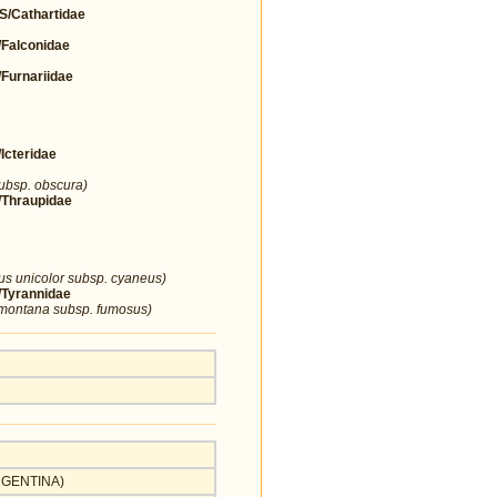
Cathartidae
alconidae
urnariidae
cteridae
subsp. obscura)
Thraupidae
us unicolor subsp. cyaneus)
yrannidae
 montana subsp. fumosus)
ARGENTINA)