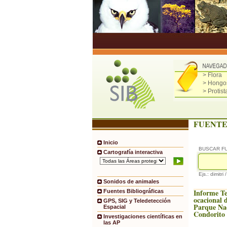
> Flora
> Hongo
> Protist
FUENTE
Inicio
BUSCAR F
Cartografía interactiva
Ejs.: dimitri 
Sonidos de animales
Informe Te
Fuentes Bibliográficas
ocacional d
GPS, SIG y Teledetección
Parque Na
Espacial
Condorito 
Investigaciones científicas en
las AP