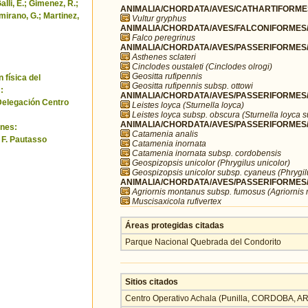
alli, E.; Gimenez, R.;
ANIMALIA/CHORDATA/AVES/CATHARTIFORMES/
amirano, G.; Martinez,
Vultur gryphus
ANIMALIA/CHORDATA/AVES/FALCONIFORMES/F
Falco peregrinus
ANIMALIA/CHORDATA/AVES/PASSERIFORMES/F
Asthenes sclateri
Cinclodes oustaleti (Cinclodes olrogi)
Geositta rufipennis
 física del
Geositta rufipennis subsp. ottowi
:
ANIMALIA/CHORDATA/AVES/PASSERIFORMES/I
Delegación Centro
Leistes loyca (Sturnella loyca)
Leistes loyca subsp. obscura (Sturnella loyca 
ANIMALIA/CHORDATA/AVES/PASSERIFORMES/
nes:
Catamenia analis
y F. Pautasso
Catamenia inornata
Catamenia inornata subsp. cordobensis
Geospizopsis unicolor (Phrygilus unicolor)
Geospizopsis unicolor subsp. cyaneus (Phrygil
ANIMALIA/CHORDATA/AVES/PASSERIFORMES/T
Agriornis montanus subsp. fumosus (Agriornis
Muscisaxicola rufivertex
Áreas protegidas citadas
Parque Nacional Quebrada del Condorito
Sitios citados
Centro Operativo Achala (Punilla, CORDOBA, 