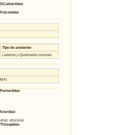
Cathartidae
alconidae
Tipo de ambiente
Laderas y Quebradas rocosas
INA)
urnariidae
cteridae
subsp. obscura)
Thraupidae