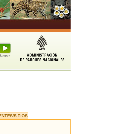
udalopex
ENTES/SITIOS