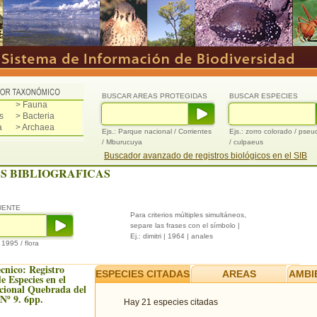
BUSCAR AREAS PROTEGIDAS
BUSCAR ESPECIES
> Fauna
s
> Bacteria
a
> Archaea
Ejs.: Parque nacional / Corrientes
Ejs.: zorro colorado / pse
/ Mburucuya
/ culpaeus
Buscador avanzado de registros biológicos en el SIB
S BIBLIOGRAFICAS
UENTE
Para criterios múltiples simultáneos,
separe las frases con el símbolo |
Ej.: dimitri | 1964 | anales
/ 1995 / flora
cnico: Registro
ESPECIES CITADAS
AREAS
AMBI
e Especies en el
cional Quebrada del
Nº 9. 6pp.
Hay 21 especies citadas