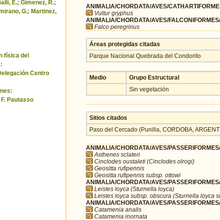
alli, E.; Gimenez, R.;
ANIMALIA/CHORDATA/AVES/CATHARTIFORMES/
amirano, G.; Martinez,
Vultur gryphus
ANIMALIA/CHORDATA/AVES/FALCONIFORMES/F
Falco peregrinus
Áreas protegidas citadas
 física del
Parque Nacional Quebrada del Condorito
:
Delegación Centro
Medio
Grupo Estructural
Sin vegetación
nes:
y F. Pautasso
Sitios citados
Paso del Cercado (Punilla, CORDOBA, ARGENT
ANIMALIA/CHORDATA/AVES/PASSERIFORMES/F
Asthenes sclateri
Cinclodes oustaleti (Cinclodes olrogi)
Geositta rufipennis
Geositta rufipennis subsp. ottowi
ANIMALIA/CHORDATA/AVES/PASSERIFORMES/I
Leistes loyca (Sturnella loyca)
Leistes loyca subsp. obscura (Sturnella loyca 
ANIMALIA/CHORDATA/AVES/PASSERIFORMES/
Catamenia analis
Catamenia inornata