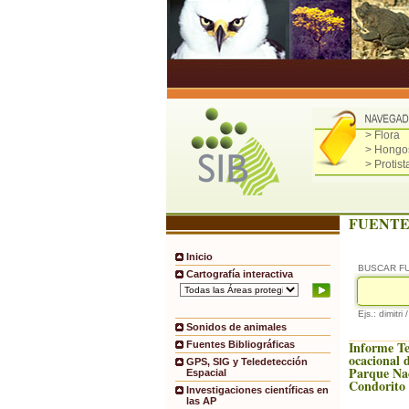
> Flora
> Hongo
> Protist
FUENTE
Inicio
BUSCAR F
Cartografía interactiva
Ejs.: dimitri 
Sonidos de animales
Informe Te
Fuentes Bibliográficas
ocacional d
GPS, SIG y Teledetección
Parque Na
Espacial
Condorito 
Investigaciones científicas en
las AP