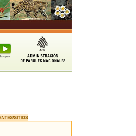
udalopex
ENTES/SITIOS