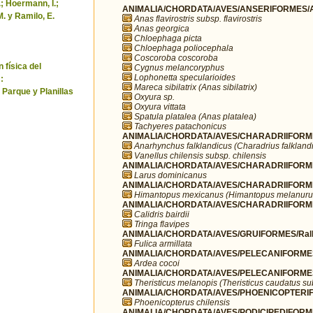
.; Hoermann, I.;
ANIMALIA/CHORDATA/AVES/ANSERIFORMES/A
M. y Ramilo, E.
Anas flavirostris subsp. flavirostris
Anas georgica
Chloephaga picta
Chloephaga poliocephala
Coscoroba coscoroba
 física del
Cygnus melancoryphus
Lophonetta specularioides
:
Mareca sibilatrix (Anas sibilatrix)
 Parque y Planillas
Oxyura sp.
Oxyura vittata
Spatula platalea (Anas platalea)
Tachyeres patachonicus
ANIMALIA/CHORDATA/AVES/CHARADRIIFORMES
Anarhynchus falklandicus (Charadrius falkland
Vanellus chilensis subsp. chilensis
ANIMALIA/CHORDATA/AVES/CHARADRIIFORME
Larus dominicanus
ANIMALIA/CHORDATA/AVES/CHARADRIIFORMES
Himantopus mexicanus (Himantopus melanuru
ANIMALIA/CHORDATA/AVES/CHARADRIIFORME
Calidris bairdii
Tringa flavipes
ANIMALIA/CHORDATA/AVES/GRUIFORMES/Rall
Fulica armillata
ANIMALIA/CHORDATA/AVES/PELECANIFORMES
Ardea cocoi
ANIMALIA/CHORDATA/AVES/PELECANIFORMES/T
Theristicus melanopis (Theristicus caudatus s
ANIMALIA/CHORDATA/AVES/PHOENICOPTERIFO
Phoenicopterus chilensis
ANIMALIA/CHORDATA/AVES/PODICIPEDIFORMES