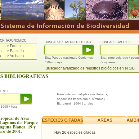
BUSCAR AREAS PROTEGIDAS
BUSCAR ESPECIES
> Fauna
s
> Bacteria
a
> Archaea
Ejs.: Parque nacional / Corrientes
Ejs.: zorro colorado / pse
/ Mburucuya
/ culpaeus
Buscador avanzado de registros biológicos en el SIB
S BIBLIOGRAFICAS
UENTE
Para criterios múltiples simultáneos,
separe las frases con el símbolo |
Ej.: dimitri | 1964 | anales
/ 1995 / flora
ropical de Aves
ESPECIES CITADAS
AREAS
AMBI
 Lagunas del Parque
aguna Blanca. 19 y
ero de 2001.
Hay 26 especies citadas