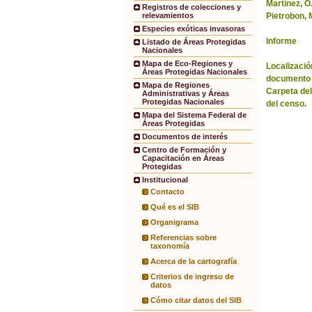
Martínez, O
Registros de colecciones y
Pietrobon, 
relevamientos
Especies exóticas invasoras
Informe
Listado de Áreas Protegidas
Nacionales
Mapa de Eco-Regiones y
Localización
Áreas Protegidas Nacionales
documento 
Mapa de Regiones
Carpeta del
Administrativas y Áreas
Protegidas Nacionales
del censo.
Mapa del Sistema Federal de
Áreas Protegidas
Documentos de interés
Centro de Formación y
Capacitación en Áreas
Protegidas
Institucional
Contacto
Qué es el SIB
Organigrama
Referencias sobre
taxonomía
Acerca de la cartografía
Criterios de ingreso de
datos
Cómo citar datos del SIB