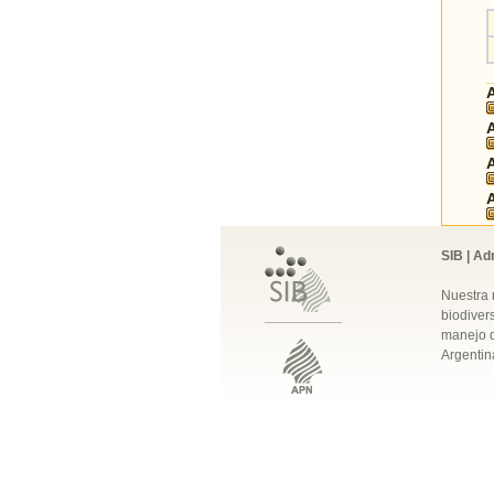
SIB | Ad
Nuestra 
biodivers
manejo q
Argentin