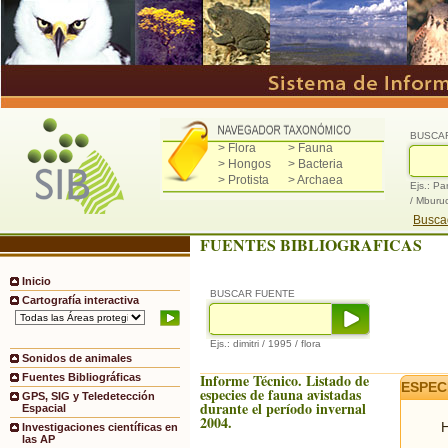
BUSCA
> Flora
> Fauna
> Hongos
> Bacteria
> Protista
> Archaea
Ejs.: Pa
/ Mburu
Buscad
FUENTES BIBLIOGRAFICAS
Inicio
BUSCAR FUENTE
Cartografía interactiva
Ejs.: dimitri / 1995 / flora
Sonidos de animales
Informe Técnico. Listado de
Fuentes Bibliográficas
ESPEC
especies de fauna avistadas
GPS, SIG y Teledetección
durante el período invernal
Espacial
2004.
H
Investigaciones científicas en
las AP