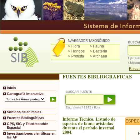
BUSCA
> Flora
> Fauna
> Hongos
> Bacteria
> Protista
> Archaea
Ejs.: Pa
/ Mburu
Buscad
FUENTES BIBLIOGRAFICAS
Inicio
BUSCAR FUENTE
Cartografía interactiva
Ejs.: dimitri / 1995 / flora
Sonidos de animales
Informe Técnico. Listado de
Fuentes Bibliográficas
ESPEC
especies de fauna avistadas
GPS, SIG y Teledetección
durante el período invernal
Espacial
2004.
H
Investigaciones científicas en
las AP