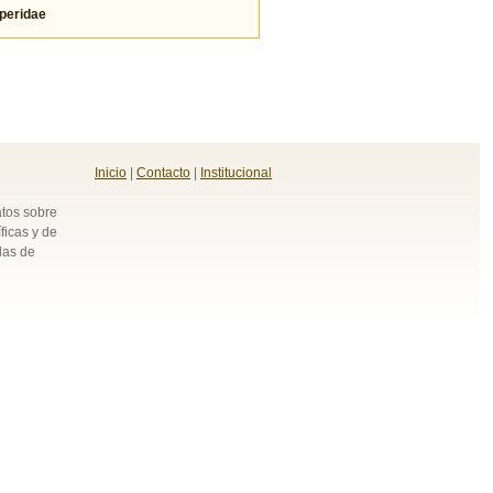
eridae
Inicio
|
Contacto
|
Institucional
atos sobre
ficas y de
das de