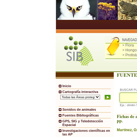
> Flora
> Hongo
> Protist
FUENTE
Inicio
BUSCAR F
Cartografía interactiva
Ejs.: dimitri 
Sonidos de animales
Fichas de a
Fuentes Bibliográficas
pp.
GPS, SIG y Teledetección
Espacial
Martinez, O
Investigaciones científicas en
las AP