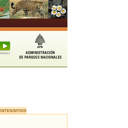
udalopex
ENTES/SITIOS