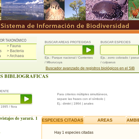
BUSCAR AREAS PROTEGIDAS
BUSCAR ESPECIES
> Fauna
s
> Bacteria
a
> Archaea
Ejs.: Parque nacional / Corrientes
Ejs.: zorro colorado / pse
/ Mburucuya
/ culpaeus
Buscador avanzado de registros biológicos en el SIB
S BIBLIOGRAFICAS
UENTE
Para criterios múltiples simultáneos,
separe las frases con el símbolo |
Ej.: dimitri | 1964 | anales
/ 1995 / flora
vistajes de yarará. 1
ESPECIES CITADAS
AREAS
AMBI
.
Hay 1 especies citadas