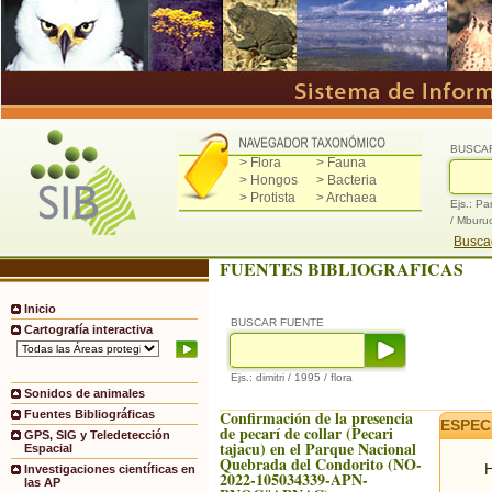
BUSCA
> Flora
> Fauna
> Hongos
> Bacteria
> Protista
> Archaea
Ejs.: Pa
/ Mburu
Buscad
FUENTES BIBLIOGRAFICAS
Inicio
BUSCAR FUENTE
Cartografía interactiva
Ejs.: dimitri / 1995 / flora
Sonidos de animales
Confirmación de la presencia
Fuentes Bibliográficas
ESPEC
de pecarí de collar (Pecari
GPS, SIG y Teledetección
tajacu) en el Parque Nacional
Espacial
Quebrada del Condorito (NO-
H
Investigaciones científicas en
2022-105034339-APN-
las AP