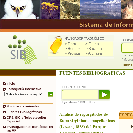
BUSCA
> Flora
> Fauna
> Hongos
> Bacteria
> Protista
> Archaea
Ejs.: Pa
/ Mburu
Buscad
FUENTES BIBLIOGRAFICAS
Inicio
BUSCAR FUENTE
Cartografía interactiva
Ejs.: dimitri / 1995 / flora
Sonidos de animales
Fuentes Bibliográficas
Análisis de regurgitados de
ESPEC
GPS, SIG y Teledetección
Bubo virginianus magellanicus
Espacial
(Lesson, 1828) del Parque
H
Investigaciones científicas en
las AP
Nacional Laguna Blanca,