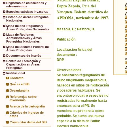
Registros de colecciones y
Depto Zapala, Pcia del
relevamientos
Neuquen. Boletín científico de
Especies exóticas invasoras
APRONA, noviembre de 1997.
Listado de Áreas Protegidas
Nacionales
Mapa de Eco-Regiones y
Massoia, E.; Pastore, H.
Áreas Protegidas Nacionales
Mapa de Regiones
Administrativas y Áreas
Publicación
Protegidas Nacionales
Mapa del Sistema Federal de
Localización física del
Áreas Protegidas
documento :
Documentos de interés
x
DRP.
Centro de Formación y
Capacitación en Áreas
Protegidas
Observaciones:
Institucional
Se analizaron regurgitados de
Contacto
Bubo virginianus magellanicus,
Qué es el SIB
hallados en sitios de nidificación
y posaderos habituales. Se
Organigrama
encontraron cuatro especies no
Referencias sobre
taxonomía
registradas formalmente hasta
entonces para el PN. Se
Acerca de la cartografía
menciona su presencia como
Criterios de ingreso de
probable. Se suma una nueva
datos
especie a la dieta de Bubo:
Cómo citar datos del SIB
Geoxus valdivianus.