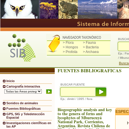
BUSCA
> Flora
> Fauna
> Hongos
> Bacteria
> Protista
> Archaea
Ejs.: Pa
/ Mburu
Buscad
FUENTES BIBLIOGRAFICAS
Inicio
BUSCAR FUENTE
Cartografía interactiva
Ejs.: dimitri / 1995 / flora
Sonidos de animales
Biogeographic analysis and key
Fuentes Bibliográficas
ESPEC
to the genera of ferns and
GPS, SIG y Teledetección
lycophytes of Mburucuyá
Espacial
National Park, Corrientes,
H
Investigaciones científicas en
Argentina. Revista Chilena de
las AP