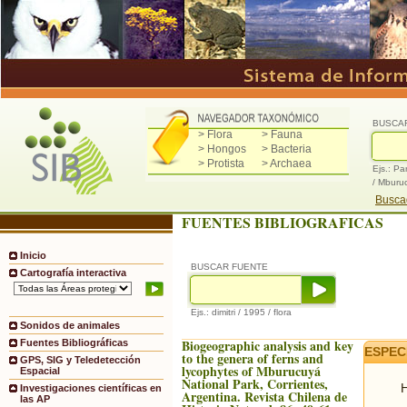
BUSCA
> Flora
> Fauna
> Hongos
> Bacteria
> Protista
> Archaea
Ejs.: Pa
/ Mburu
Buscad
FUENTES BIBLIOGRAFICAS
Inicio
BUSCAR FUENTE
Cartografía interactiva
Ejs.: dimitri / 1995 / flora
Sonidos de animales
Biogeographic analysis and key
Fuentes Bibliográficas
ESPEC
to the genera of ferns and
GPS, SIG y Teledetección
lycophytes of Mburucuyá
Espacial
National Park, Corrientes,
H
Investigaciones científicas en
Argentina. Revista Chilena de
las AP