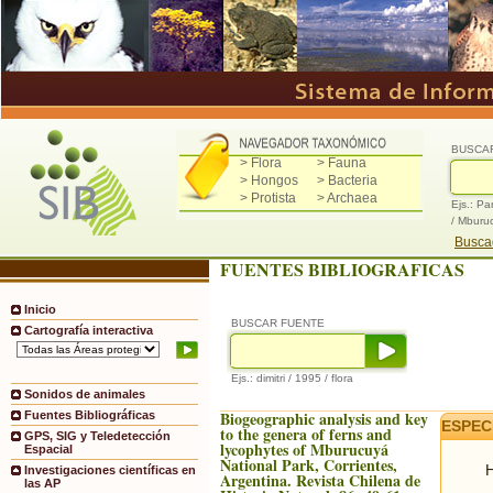
BUSCA
> Flora
> Fauna
> Hongos
> Bacteria
> Protista
> Archaea
Ejs.: Pa
/ Mburu
Buscad
FUENTES BIBLIOGRAFICAS
Inicio
BUSCAR FUENTE
Cartografía interactiva
Ejs.: dimitri / 1995 / flora
Sonidos de animales
Biogeographic analysis and key
Fuentes Bibliográficas
ESPEC
to the genera of ferns and
GPS, SIG y Teledetección
lycophytes of Mburucuyá
Espacial
National Park, Corrientes,
H
Investigaciones científicas en
Argentina. Revista Chilena de
las AP