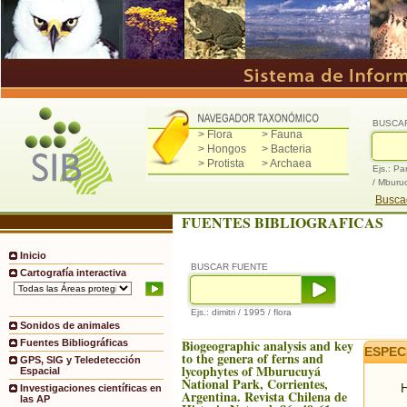
BUSCA
> Flora
> Fauna
> Hongos
> Bacteria
> Protista
> Archaea
Ejs.: Pa
/ Mburu
Buscad
FUENTES BIBLIOGRAFICAS
Inicio
BUSCAR FUENTE
Cartografía interactiva
Ejs.: dimitri / 1995 / flora
Sonidos de animales
Biogeographic analysis and key
Fuentes Bibliográficas
ESPEC
to the genera of ferns and
GPS, SIG y Teledetección
lycophytes of Mburucuyá
Espacial
National Park, Corrientes,
H
Investigaciones científicas en
Argentina. Revista Chilena de
las AP