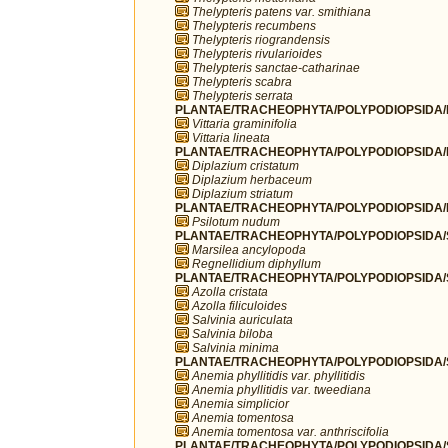
Thelypteris patens var. smithiana
Thelypteris recumbens
Thelypteris riograndensis
Thelypteris rivularioides
Thelypteris sanctae-catharinae
Thelypteris scabra
Thelypteris serrata
PLANTAE/TRACHEOPHYTA/POLYPODIOPSIDA/PO
Vittaria graminifolia
Vittaria lineata
PLANTAE/TRACHEOPHYTA/POLYPODIOPSIDA/
Diplazium cristatum
Diplazium herbaceum
Diplazium striatum
PLANTAE/TRACHEOPHYTA/POLYPODIOPSIDA/PS
Psilotum nudum
PLANTAE/TRACHEOPHYTA/POLYPODIOPSIDA/SA
Marsilea ancylopoda
Regnellidium diphyllum
PLANTAE/TRACHEOPHYTA/POLYPODIOPSIDA/SA
Azolla cristata
Azolla filiculoides
Salvinia auriculata
Salvinia biloba
Salvinia minima
PLANTAE/TRACHEOPHYTA/POLYPODIOPSIDA/
Anemia phyllitidis var. phyllitidis
Anemia phyllitidis var. tweediana
Anemia simplicior
Anemia tomentosa
Anemia tomentosa var. anthriscifolia
PLANTAE/TRACHEOPHYTA/POLYPODIOPSIDA/