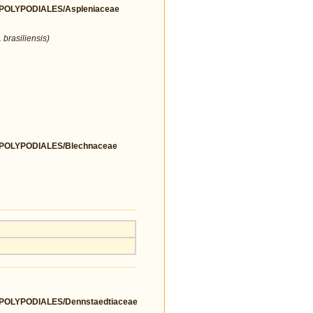
OLYPODIALES/Aspleniaceae
 brasiliensis)
OLYPODIALES/Blechnaceae
OLYPODIALES/Dennstaedtiaceae