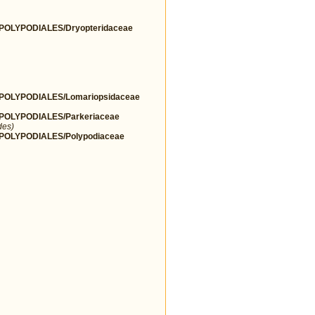
OLYPODIALES/Dryopteridaceae
OLYPODIALES/Lomariopsidaceae
OLYPODIALES/Parkeriaceae
des)
OLYPODIALES/Polypodiaceae