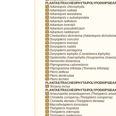
PLANTAE/TRACHEOPHYTA/POLYPODIOPSIDA/P
Adiantopsis chlorophylla
Adiantopsis radiata
Adiantopsis tweediana
Adiantopsis x autralopedata
Adiantum latifolium
Adiantum lorentzii
Adiantum pseudotinctum
Adiantum raddianum
Cheilanthes dichotoma (Adiantopsis dichotoma
Doryopteris concolor
Doryopteris lorentzii
Doryopteris nobilis
Doryopteris pentagona
Doryopteris triphylla (Cassebeera triphylla)
Gastoniella chaerophylla (Anogramma chaerop
Hemionitis tomentosa
Pityrogramma calomelanos
Pityrogramma trifoliata (Trismeria trifoliata)
Pteris deflexa
Pteris denticulata
Pteris lechleri
PLANTAE/TRACHEOPHYTA/POLYPODIOPSIDA/P
Tectaria incisa
PLANTAE/TRACHEOPHYTA/POLYPODIOPSIDA/PO
Amauropelta amambayensis (Thelypteris ama
Christella conspersa (Thelypteris conspersa)
Christella dentata (Thelypteris dentata)
Macrothelypteris torresiana
Thelypteris hispidula
Thelypteris interrupta
Thelypteris metteniana