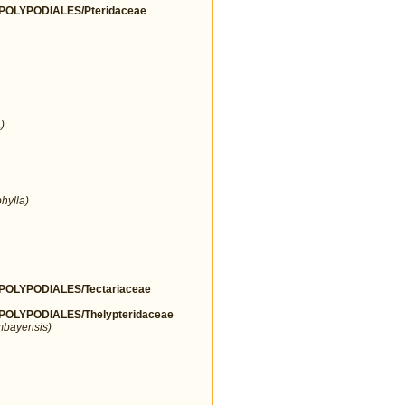
OLYPODIALES/Pteridaceae
)
hylla)
OLYPODIALES/Tectariaceae
LYPODIALES/Thelypteridaceae
mbayensis)