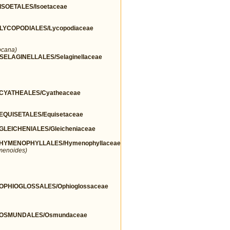
SOETALES/Isoetaceae
YCOPODIALES/Lycopodiaceae
ocana)
LAGINELLALES/Selaginellaceae
CYATHEALES/Cyatheaceae
QUISETALES/Equisetaceae
EICHENIALES/Gleicheniaceae
HYMENOPHYLLALES/Hymenophyllaceae
menoides)
PHIOGLOSSALES/Ophioglossaceae
/OSMUNDALES/Osmundaceae