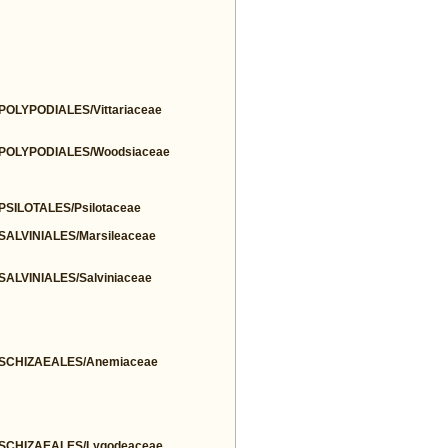
LYPODIALES/Vittariaceae
POLYPODIALES/Woodsiaceae
ILOTALES/Psilotaceae
LVINIALES/Marsileaceae
LVINIALES/Salviniaceae
SCHIZAEALES/Anemiaceae
SCHIZAEALES/Lygodeaceae