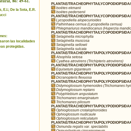
tural, 86: 49-61.
PLANTAE/TRACHEOPHYTA/LYCOPODIOPSIDA/I
Isoëtes ekmanii
 E.I.; De la Sota, E.R.
Isoëtes pedersenii
ucci
PLANTAE/TRACHEOPHYTA/LYCOPODIOPSIDA/L
Lycopodiella alopecurioides
Palhinhaea cernua (Lycopodiella cernua)
Phlegmariurus mandiocanus (Huperzia mandi
PLANTAE/TRACHEOPHYTA/LYCOPODIOPSIDA/SE
nes:
Selaginella microphylla
Selaginella muscosa
saron las localidades
Selaginella sellowii
eas protegidas.
Selaginella sulcata
PLANTAE/TRACHEOPHYTA/POLYPODIOPSIDA/
Alsophila setosa
Cyathea atrovirens (Trichipteris atrovirens)
PLANTAE/TRACHEOPHYTA/POLYPODIOPSIDA/E
Equisetum giganteum
PLANTAE/TRACHEOPHYTA/POLYPODIOPSIDA/GL
Dicranopteris flexuosa
PLANTAE/TRACHEOPHYTA/POLYPODIOPSIDA/
Didymoglossum hymenoides (Trichomanes hy
Didymoglossum reptans
Polyphlebium angustatum
Trichomanes emarginatum
Trichomanes pilosum
PLANTAE/TRACHEOPHYTA/POLYPODIOPSIDA/O
Ophioglossum crotalophoroides
Ophioglossum nudicaule
Ophioglossum reticulatum
PLANTAE/TRACHEOPHYTA/POLYPODIOPSIDA
Osmunda regalis var. spectabilis
Osmundastrum cinnamomeum