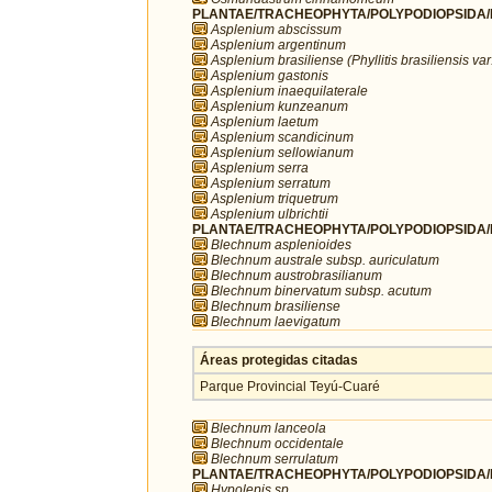
PLANTAE/TRACHEOPHYTA/POLYPODIOPSIDA/P
Asplenium abscissum
Asplenium argentinum
Asplenium brasiliense (Phyllitis brasiliensis var.
Asplenium gastonis
Asplenium inaequilaterale
Asplenium kunzeanum
Asplenium laetum
Asplenium scandicinum
Asplenium sellowianum
Asplenium serra
Asplenium serratum
Asplenium triquetrum
Asplenium ulbrichtii
PLANTAE/TRACHEOPHYTA/POLYPODIOPSIDA/P
Blechnum asplenioides
Blechnum australe subsp. auriculatum
Blechnum austrobrasilianum
Blechnum binervatum subsp. acutum
Blechnum brasiliense
Blechnum laevigatum
Áreas protegidas citadas
Parque Provincial Teyú-Cuaré
Blechnum lanceola
Blechnum occidentale
Blechnum serrulatum
PLANTAE/TRACHEOPHYTA/POLYPODIOPSIDA/P
Hypolepis sp.