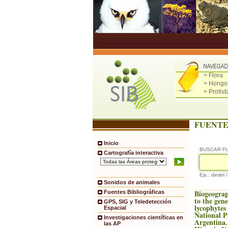
> Flora
> Hongo
> Protist
FUENTE
Inicio
BUSCAR F
Cartografía interactiva
Ejs.: dimitri 
Sonidos de animales
Biogeograp
Fuentes Bibliográficas
to the gene
GPS, SIG y Teledetección
lycophyte
Espacial
National P
Investigaciones científicas en
Argentina.
las AP