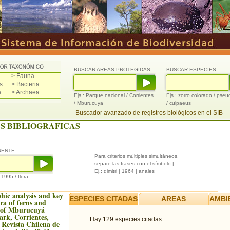
BUSCAR AREAS PROTEGIDAS
BUSCAR ESPECIES
> Fauna
s
> Bacteria
a
> Archaea
Ejs.: Parque nacional / Corrientes
Ejs.: zorro colorado / pse
/ Mburucuya
/ culpaeus
Buscador avanzado de registros biológicos en el SIB
S BIBLIOGRAFICAS
UENTE
Para criterios múltiples simultáneos,
separe las frases con el símbolo |
Ej.: dimitri | 1964 | anales
/ 1995 / flora
hic analysis and key
ESPECIES CITADAS
AREAS
AMBI
ra of ferns and
s of Mburucuyá
ark, Corrientes,
Hay 129 especies citadas
 Revista Chilena de