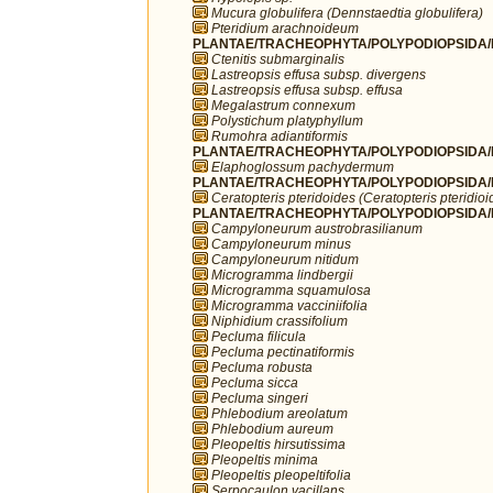
Mucura globulifera (Dennstaedtia globulifera)
Pteridium arachnoideum
PLANTAE/TRACHEOPHYTA/POLYPODIOPSIDA/P
Ctenitis submarginalis
Lastreopsis effusa subsp. divergens
Lastreopsis effusa subsp. effusa
Megalastrum connexum
Polystichum platyphyllum
Rumohra adiantiformis
PLANTAE/TRACHEOPHYTA/POLYPODIOPSIDA/P
Elaphoglossum pachydermum
PLANTAE/TRACHEOPHYTA/POLYPODIOPSIDA/P
Ceratopteris pteridoides (Ceratopteris pteridioi
PLANTAE/TRACHEOPHYTA/POLYPODIOPSIDA/P
Campyloneurum austrobrasilianum
Campyloneurum minus
Campyloneurum nitidum
Microgramma lindbergii
Microgramma squamulosa
Microgramma vacciniifolia
Niphidium crassifolium
Pecluma filicula
Pecluma pectinatiformis
Pecluma robusta
Pecluma sicca
Pecluma singeri
Phlebodium areolatum
Phlebodium aureum
Pleopeltis hirsutissima
Pleopeltis minima
Pleopeltis pleopeltifolia
Serpocaulon vacillans