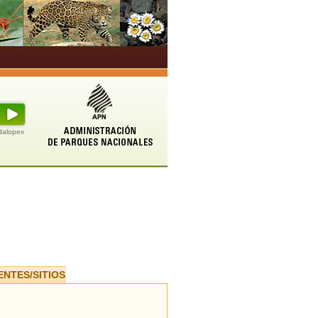
udalopex
ENTES/SITIOS