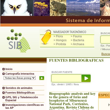
BUSCA
> Flora
> Fauna
> Hongos
> Bacteria
> Protista
> Archaea
Ejs.: Pa
/ Mburu
Buscad
FUENTES BIBLIOGRAFICAS
Inicio
BUSCAR FUENTE
Cartografía interactiva
Ejs.: dimitri / 1995 / flora
Sonidos de animales
Biogeographic analysis and key
Fuentes Bibliográficas
ESPEC
to the genera of ferns and
GPS, SIG y Teledetección
lycophytes of Mburucuyá
Espacial
National Park, Corrientes,
H
Investigaciones científicas en
Argentina. Revista Chilena de
las AP