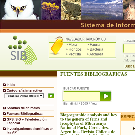
BUSCA
> Flora
> Fauna
> Hongos
> Bacteria
> Protista
> Archaea
Ejs.: Pa
/ Mburu
Buscad
FUENTES BIBLIOGRAFICAS
Inicio
BUSCAR FUENTE
Cartografía interactiva
Ejs.: dimitri / 1995 / flora
Sonidos de animales
Biogeographic analysis and key
Fuentes Bibliográficas
ESPEC
to the genera of ferns and
GPS, SIG y Teledetección
lycophytes of Mburucuyá
Espacial
National Park, Corrientes,
H
Investigaciones científicas en
Argentina. Revista Chilena de
las AP