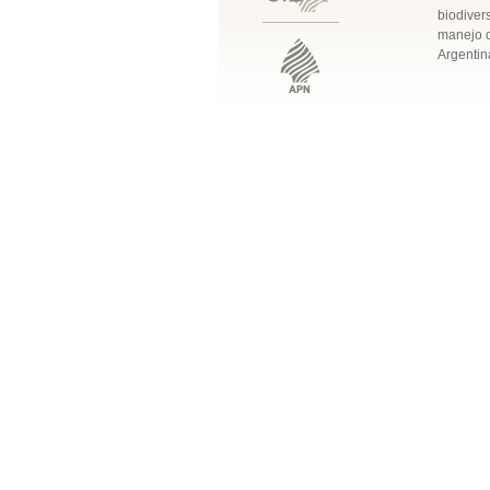
biodivers
manejo q
Argentin