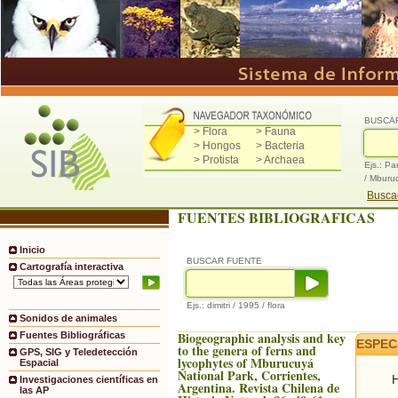
BUSCA
> Flora
> Fauna
> Hongos
> Bacteria
> Protista
> Archaea
Ejs.: Pa
/ Mburu
Buscad
FUENTES BIBLIOGRAFICAS
Inicio
BUSCAR FUENTE
Cartografía interactiva
Ejs.: dimitri / 1995 / flora
Sonidos de animales
Biogeographic analysis and key
Fuentes Bibliográficas
ESPEC
to the genera of ferns and
GPS, SIG y Teledetección
lycophytes of Mburucuyá
Espacial
National Park, Corrientes,
H
Investigaciones científicas en
Argentina. Revista Chilena de
las AP