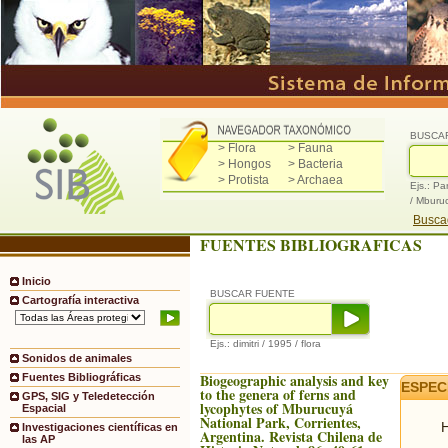
BUSCA
> Flora
> Fauna
> Hongos
> Bacteria
> Protista
> Archaea
Ejs.: Pa
/ Mburu
Buscad
FUENTES BIBLIOGRAFICAS
Inicio
BUSCAR FUENTE
Cartografía interactiva
Ejs.: dimitri / 1995 / flora
Sonidos de animales
Biogeographic analysis and key
Fuentes Bibliográficas
ESPEC
to the genera of ferns and
GPS, SIG y Teledetección
lycophytes of Mburucuyá
Espacial
National Park, Corrientes,
H
Investigaciones científicas en
Argentina. Revista Chilena de
las AP