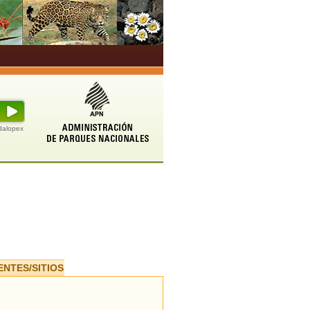
udalopex
ENTES/SITIOS