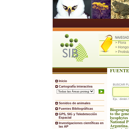
> Flora
> Hongo
> Protist
FUENTE
Inicio
BUSCAR F
Cartografía interactiva
Ejs.: dimitri 
Sonidos de animales
Biogeograp
Fuentes Bibliográficas
to the gene
GPS, SIG y Teledetección
lycophyte
Espacial
National P
Investigaciones científicas en
Argentina.
las AP