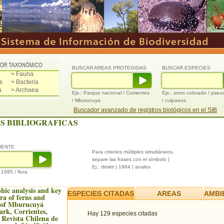
BUSCAR AREAS PROTEGIDAS
BUSCAR ESPECIES
> Fauna
s
> Bacteria
a
> Archaea
Ejs.: Parque nacional / Corrientes
Ejs.: zorro colorado / pse
/ Mburucuya
/ culpaeus
Buscador avanzado de registros biológicos en el SIB
S BIBLIOGRAFICAS
UENTE
Para criterios múltiples simultáneos,
separe las frases con el símbolo |
Ej.: dimitri | 1964 | anales
/ 1995 / flora
hic analysis and key
ESPECIES CITADAS
AREAS
AMBI
ra of ferns and
s of Mburucuyá
ark, Corrientes,
Hay 129 especies citadas
 Revista Chilena de