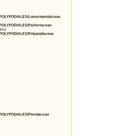
OLYPODIALES/Lomariopsidaceae
OLYPODIALES/Parkeriaceae
des)
OLYPODIALES/Polypodiaceae
OLYPODIALES/Pteridaceae