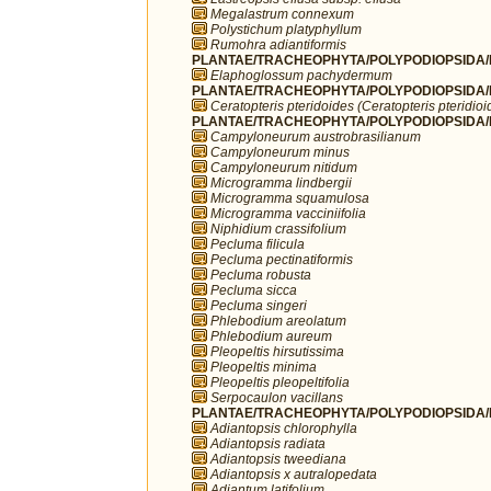
Megalastrum connexum
Polystichum platyphyllum
Rumohra adiantiformis
PLANTAE/TRACHEOPHYTA/POLYPODIOPSIDA/P
Elaphoglossum pachydermum
PLANTAE/TRACHEOPHYTA/POLYPODIOPSIDA/P
Ceratopteris pteridoides (Ceratopteris pteridioi
PLANTAE/TRACHEOPHYTA/POLYPODIOPSIDA/P
Campyloneurum austrobrasilianum
Campyloneurum minus
Campyloneurum nitidum
Microgramma lindbergii
Microgramma squamulosa
Microgramma vacciniifolia
Niphidium crassifolium
Pecluma filicula
Pecluma pectinatiformis
Pecluma robusta
Pecluma sicca
Pecluma singeri
Phlebodium areolatum
Phlebodium aureum
Pleopeltis hirsutissima
Pleopeltis minima
Pleopeltis pleopeltifolia
Serpocaulon vacillans
PLANTAE/TRACHEOPHYTA/POLYPODIOPSIDA/P
Adiantopsis chlorophylla
Adiantopsis radiata
Adiantopsis tweediana
Adiantopsis x autralopedata
Adiantum latifolium