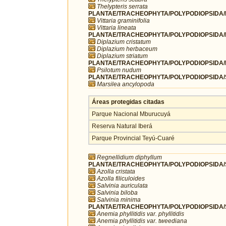
Thelypteris serrata
PLANTAE/TRACHEOPHYTA/POLYPODIOPSIDA/PO
Vittaria graminifolia
Vittaria lineata
PLANTAE/TRACHEOPHYTA/POLYPODIOPSIDA/
Diplazium cristatum
Diplazium herbaceum
Diplazium striatum
PLANTAE/TRACHEOPHYTA/POLYPODIOPSIDA/PS
Psilotum nudum
PLANTAE/TRACHEOPHYTA/POLYPODIOPSIDA/SA
Marsilea ancylopoda
Áreas protegidas citadas
Parque Nacional Mburucuyá
Reserva Natural Iberá
Parque Provincial Teyú-Cuaré
Regnellidium diphyllum
PLANTAE/TRACHEOPHYTA/POLYPODIOPSIDA/SA
Azolla cristata
Azolla filiculoides
Salvinia auriculata
Salvinia biloba
Salvinia minima
PLANTAE/TRACHEOPHYTA/POLYPODIOPSIDA/
Anemia phyllitidis var. phyllitidis
Anemia phyllitidis var. tweediana