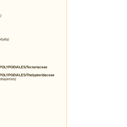
)
hylla)
OLYPODIALES/Tectariaceae
LYPODIALES/Thelypteridaceae
mbayensis)