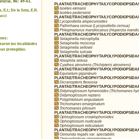
tural, 86: 49-61.
PLANTAE/TRACHEOPHYTA/LYCOPODIOPSIDA/I
Isoëtes ekmanii
 E.I.; De la Sota, E.R.
Isoëtes pedersenii
ucci
PLANTAE/TRACHEOPHYTA/LYCOPODIOPSIDA/L
Lycopodiella alopecurioides
Palhinhaea cernua (Lycopodiella cernua)
Phlegmariurus mandiocanus (Huperzia mandi
PLANTAE/TRACHEOPHYTA/LYCOPODIOPSIDA/SE
nes:
Selaginella microphylla
Selaginella muscosa
saron las localidades
Selaginella sellowii
eas protegidas.
Selaginella sulcata
PLANTAE/TRACHEOPHYTA/POLYPODIOPSIDA/
Alsophila setosa
Cyathea atrovirens (Trichipteris atrovirens)
PLANTAE/TRACHEOPHYTA/POLYPODIOPSIDA/E
Equisetum giganteum
PLANTAE/TRACHEOPHYTA/POLYPODIOPSIDA/GL
Dicranopteris flexuosa
PLANTAE/TRACHEOPHYTA/POLYPODIOPSIDA/
Didymoglossum hymenoides (Trichomanes hy
Didymoglossum reptans
Polyphlebium angustatum
Trichomanes emarginatum
Trichomanes pilosum
PLANTAE/TRACHEOPHYTA/POLYPODIOPSIDA/O
Ophioglossum crotalophoroides
Ophioglossum nudicaule
Ophioglossum reticulatum
PLANTAE/TRACHEOPHYTA/POLYPODIOPSIDA
Osmunda regalis var. spectabilis
Osmundastrum cinnamomeum