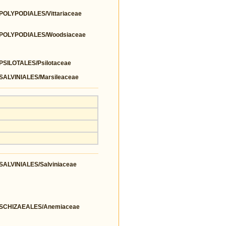
LYPODIALES/Vittariaceae
POLYPODIALES/Woodsiaceae
ILOTALES/Psilotaceae
LVINIALES/Marsileaceae
LVINIALES/Salviniaceae
SCHIZAEALES/Anemiaceae