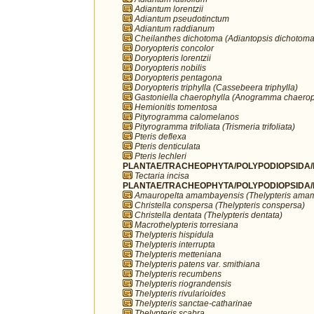
Adiantum lorentzii
Adiantum pseudotinctum
Adiantum raddianum
Cheilanthes dichotoma (Adiantopsis dichotoma
Doryopteris concolor
Doryopteris lorentzii
Doryopteris nobilis
Doryopteris pentagona
Doryopteris triphylla (Cassebeera triphylla)
Gastoniella chaerophylla (Anogramma chaerop
Hemionitis tomentosa
Pityrogramma calomelanos
Pityrogramma trifoliata (Trismeria trifoliata)
Pteris deflexa
Pteris denticulata
Pteris lechleri
PLANTAE/TRACHEOPHYTA/POLYPODIOPSIDA/P
Tectaria incisa
PLANTAE/TRACHEOPHYTA/POLYPODIOPSIDA/PO
Amauropelta amambayensis (Thelypteris ama
Christella conspersa (Thelypteris conspersa)
Christella dentata (Thelypteris dentata)
Macrothelypteris torresiana
Thelypteris hispidula
Thelypteris interrupta
Thelypteris metteniana
Thelypteris patens var. smithiana
Thelypteris recumbens
Thelypteris riograndensis
Thelypteris rivularioides
Thelypteris sanctae-catharinae
Thelypteris scabra