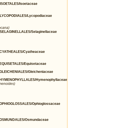
SOETALES/Isoetaceae
YCOPODIALES/Lycopodiaceae
ocana)
LAGINELLALES/Selaginellaceae
CYATHEALES/Cyatheaceae
QUISETALES/Equisetaceae
EICHENIALES/Gleicheniaceae
HYMENOPHYLLALES/Hymenophyllaceae
menoides)
PHIOGLOSSALES/Ophioglossaceae
/OSMUNDALES/Osmundaceae