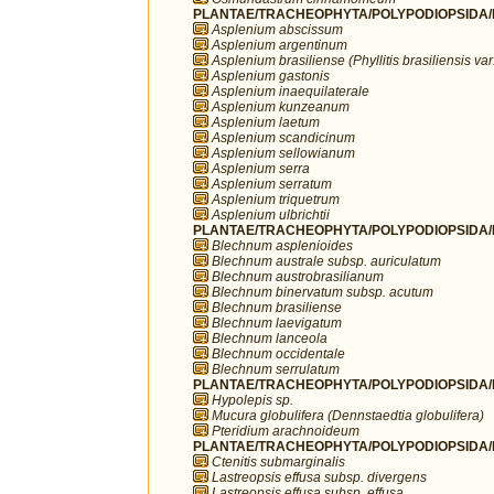
PLANTAE/TRACHEOPHYTA/POLYPODIOPSIDA/P
Asplenium abscissum
Asplenium argentinum
Asplenium brasiliense (Phyllitis brasiliensis var.
Asplenium gastonis
Asplenium inaequilaterale
Asplenium kunzeanum
Asplenium laetum
Asplenium scandicinum
Asplenium sellowianum
Asplenium serra
Asplenium serratum
Asplenium triquetrum
Asplenium ulbrichtii
PLANTAE/TRACHEOPHYTA/POLYPODIOPSIDA/P
Blechnum asplenioides
Blechnum australe subsp. auriculatum
Blechnum austrobrasilianum
Blechnum binervatum subsp. acutum
Blechnum brasiliense
Blechnum laevigatum
Blechnum lanceola
Blechnum occidentale
Blechnum serrulatum
PLANTAE/TRACHEOPHYTA/POLYPODIOPSIDA/P
Hypolepis sp.
Mucura globulifera (Dennstaedtia globulifera)
Pteridium arachnoideum
PLANTAE/TRACHEOPHYTA/POLYPODIOPSIDA/P
Ctenitis submarginalis
Lastreopsis effusa subsp. divergens
Lastreopsis effusa subsp. effusa