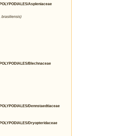
OLYPODIALES/Aspleniaceae
 brasiliensis)
OLYPODIALES/Blechnaceae
OLYPODIALES/Dennstaedtiaceae
OLYPODIALES/Dryopteridaceae