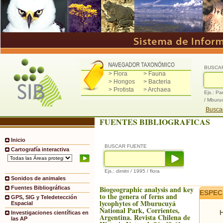
BUSCA
> Flora
> Fauna
> Hongos
> Bacteria
> Protista
> Archaea
Ejs.: Pa
/ Mburu
Buscad
FUENTES BIBLIOGRAFICAS
Inicio
BUSCAR FUENTE
Cartografía interactiva
Ejs.: dimitri / 1995 / flora
Sonidos de animales
Biogeographic analysis and key
Fuentes Bibliográficas
ESPEC
to the genera of ferns and
GPS, SIG y Teledetección
lycophytes of Mburucuyá
Espacial
National Park, Corrientes,
H
Investigaciones científicas en
Argentina. Revista Chilena de
las AP