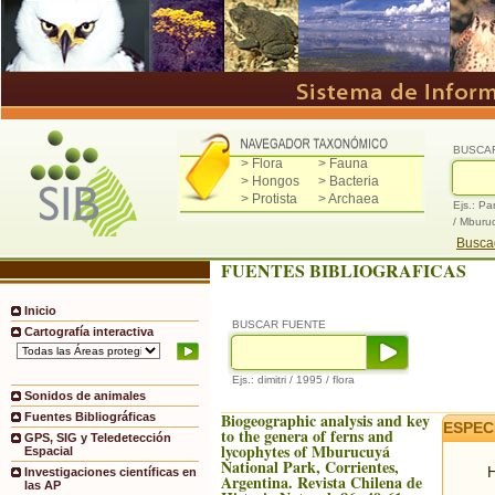
BUSCA
> Flora
> Fauna
> Hongos
> Bacteria
> Protista
> Archaea
Ejs.: Pa
/ Mburu
Buscad
FUENTES BIBLIOGRAFICAS
Inicio
BUSCAR FUENTE
Cartografía interactiva
Ejs.: dimitri / 1995 / flora
Sonidos de animales
Biogeographic analysis and key
Fuentes Bibliográficas
ESPEC
to the genera of ferns and
GPS, SIG y Teledetección
lycophytes of Mburucuyá
Espacial
National Park, Corrientes,
H
Investigaciones científicas en
Argentina. Revista Chilena de
las AP