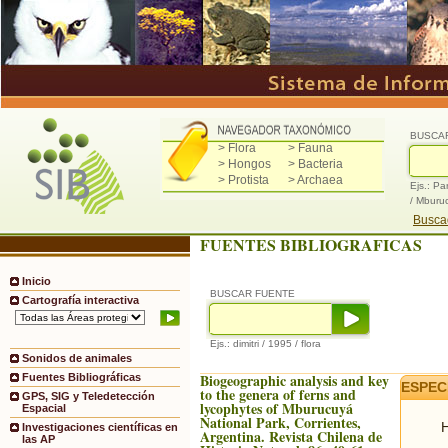
BUSCA
> Flora
> Fauna
> Hongos
> Bacteria
> Protista
> Archaea
Ejs.: Pa
/ Mburu
Buscad
FUENTES BIBLIOGRAFICAS
Inicio
BUSCAR FUENTE
Cartografía interactiva
Ejs.: dimitri / 1995 / flora
Sonidos de animales
Biogeographic analysis and key
Fuentes Bibliográficas
ESPEC
to the genera of ferns and
GPS, SIG y Teledetección
lycophytes of Mburucuyá
Espacial
National Park, Corrientes,
H
Investigaciones científicas en
Argentina. Revista Chilena de
las AP