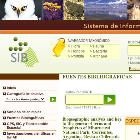
BUSCA
> Flora
> Fauna
> Hongos
> Bacteria
> Protista
> Archaea
Ejs.: Pa
/ Mburu
Buscad
FUENTES BIBLIOGRAFICAS
Inicio
BUSCAR FUENTE
Cartografía interactiva
Ejs.: dimitri / 1995 / flora
Sonidos de animales
Biogeographic analysis and key
Fuentes Bibliográficas
ESPEC
to the genera of ferns and
GPS, SIG y Teledetección
lycophytes of Mburucuyá
Espacial
National Park, Corrientes,
H
Investigaciones científicas en
Argentina. Revista Chilena de
las AP