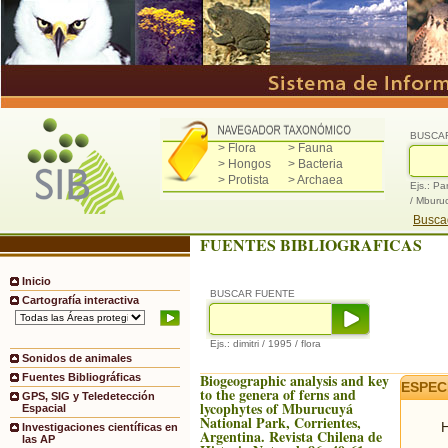
BUSCA
> Flora
> Fauna
> Hongos
> Bacteria
> Protista
> Archaea
Ejs.: Pa
/ Mburu
Buscad
FUENTES BIBLIOGRAFICAS
Inicio
BUSCAR FUENTE
Cartografía interactiva
Ejs.: dimitri / 1995 / flora
Sonidos de animales
Biogeographic analysis and key
Fuentes Bibliográficas
ESPEC
to the genera of ferns and
GPS, SIG y Teledetección
lycophytes of Mburucuyá
Espacial
National Park, Corrientes,
H
Investigaciones científicas en
Argentina. Revista Chilena de
las AP