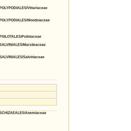
LYPODIALES/Vittariaceae
POLYPODIALES/Woodsiaceae
ILOTALES/Psilotaceae
LVINIALES/Marsileaceae
LVINIALES/Salviniaceae
SCHIZAEALES/Anemiaceae