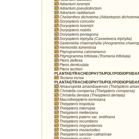
Adiantum lorentzii
Adiantum pseudotinctum
Adiantum raddianum
Cheilanthes dichotoma (Adiantopsis dichotoma
Doryopteris concolor
Doryopteris lorentzii
Doryopteris nobilis
Doryopteris pentagona
Doryopteris triphylla (Cassebeera triphylla)
Gastoniella chaerophylla (Anogramma chaerop
Hemionitis tomentosa
Pityrogramma calomelanos
Pityrogramma trifoliata (Trismeria trifoliata)
Pteris deflexa
Pteris denticulata
Pteris lechleri
PLANTAE/TRACHEOPHYTA/POLYPODIOPSIDA/P
Tectaria incisa
PLANTAE/TRACHEOPHYTA/POLYPODIOPSIDA/PO
Amauropelta amambayensis (Thelypteris ama
Christella conspersa (Thelypteris conspersa)
Christella dentata (Thelypteris dentata)
Macrothelypteris torresiana
Thelypteris hispidula
Thelypteris interrupta
Thelypteris metteniana
Thelypteris patens var. smithiana
Thelypteris recumbens
Thelypteris riograndensis
Thelypteris rivularioides
Thelypteris sanctae-catharinae
Thelypteris scabra