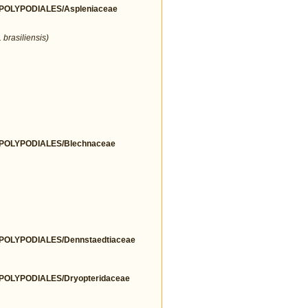
OLYPODIALES/Aspleniaceae
 brasiliensis)
OLYPODIALES/Blechnaceae
OLYPODIALES/Dennstaedtiaceae
OLYPODIALES/Dryopteridaceae