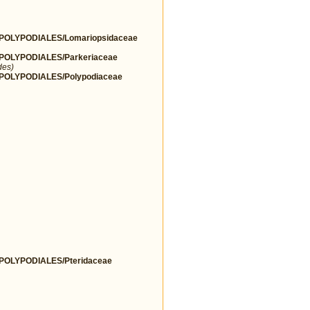
OLYPODIALES/Lomariopsidaceae
OLYPODIALES/Parkeriaceae
des)
OLYPODIALES/Polypodiaceae
OLYPODIALES/Pteridaceae