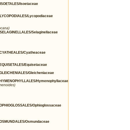
SOETALES/Isoetaceae
YCOPODIALES/Lycopodiaceae
ocana)
LAGINELLALES/Selaginellaceae
CYATHEALES/Cyatheaceae
QUISETALES/Equisetaceae
EICHENIALES/Gleicheniaceae
HYMENOPHYLLALES/Hymenophyllaceae
menoides)
PHIOGLOSSALES/Ophioglossaceae
/OSMUNDALES/Osmundaceae