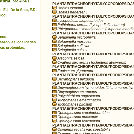
tural, 86: 49-61.
PLANTAE/TRACHEOPHYTA/LYCOPODIOPSIDA/I
Isoëtes ekmanii
 E.I.; De la Sota, E.R.
Isoëtes pedersenii
ucci
PLANTAE/TRACHEOPHYTA/LYCOPODIOPSIDA/L
Lycopodiella alopecurioides
Palhinhaea cernua (Lycopodiella cernua)
Phlegmariurus mandiocanus (Huperzia mandi
PLANTAE/TRACHEOPHYTA/LYCOPODIOPSIDA/SE
nes:
Selaginella microphylla
Selaginella muscosa
saron las localidades
Selaginella sellowii
eas protegidas.
Selaginella sulcata
PLANTAE/TRACHEOPHYTA/POLYPODIOPSIDA/
Alsophila setosa
Cyathea atrovirens (Trichipteris atrovirens)
PLANTAE/TRACHEOPHYTA/POLYPODIOPSIDA/E
Equisetum giganteum
PLANTAE/TRACHEOPHYTA/POLYPODIOPSIDA/GL
Dicranopteris flexuosa
PLANTAE/TRACHEOPHYTA/POLYPODIOPSIDA/
Didymoglossum hymenoides (Trichomanes hy
Didymoglossum reptans
Polyphlebium angustatum
Trichomanes emarginatum
Trichomanes pilosum
PLANTAE/TRACHEOPHYTA/POLYPODIOPSIDA/O
Ophioglossum crotalophoroides
Ophioglossum nudicaule
Ophioglossum reticulatum
PLANTAE/TRACHEOPHYTA/POLYPODIOPSIDA
Osmunda regalis var. spectabilis
Osmundastrum cinnamomeum