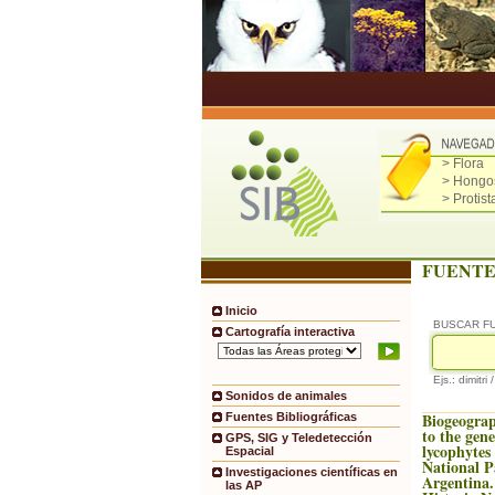
> Flora
> Hongo
> Protist
FUENTE
Inicio
BUSCAR F
Cartografía interactiva
Ejs.: dimitri 
Sonidos de animales
Biogeograp
Fuentes Bibliográficas
to the gene
GPS, SIG y Teledetección
lycophyte
Espacial
National P
Investigaciones científicas en
Argentina.
las AP