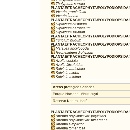
Thelypteris serrata
PLANTAE/TRACHEOPHYTA/POLYPODIOPSIDA/PO
Vittaria graminifolia
Vittaria lineata
PLANTAE/TRACHEOPHYTA/POLYPODIOPSIDA/
Diplazium cristatum
Diplazium herbaceum
Diplazium striatum
PLANTAE/TRACHEOPHYTA/POLYPODIOPSIDA/PS
Psilotum nudum
PLANTAE/TRACHEOPHYTA/POLYPODIOPSIDA/SA
Marsilea ancylopoda
Regnellidium diphyllum
PLANTAE/TRACHEOPHYTA/POLYPODIOPSIDA/SA
Azolla cristata
Azolla filiculoides
Salvinia auriculata
Salvinia biloba
Salvinia minima
Áreas protegidas citadas
Parque Nacional Mburucuyá
Reserva Natural Iberá
PLANTAE/TRACHEOPHYTA/POLYPODIOPSIDA/
Anemia phyllitidis var. phyllitidis
Anemia phyllitidis var. tweediana
Anemia simplicior
Anemia tomentosa