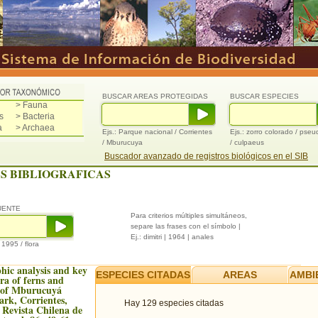
BUSCAR AREAS PROTEGIDAS
BUSCAR ESPECIES
> Fauna
s
> Bacteria
a
> Archaea
Ejs.: Parque nacional / Corrientes
Ejs.: zorro colorado / pse
/ Mburucuya
/ culpaeus
Buscador avanzado de registros biológicos en el SIB
S BIBLIOGRAFICAS
UENTE
Para criterios múltiples simultáneos,
separe las frases con el símbolo |
Ej.: dimitri | 1964 | anales
/ 1995 / flora
hic analysis and key
ESPECIES CITADAS
AREAS
AMBI
ra of ferns and
s of Mburucuyá
ark, Corrientes,
Hay 129 especies citadas
 Revista Chilena de