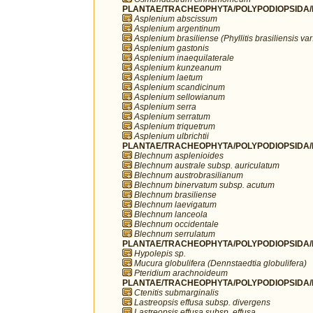
PLANTAE/TRACHEOPHYTA/POLYPODIOPSIDA/P
Asplenium abscissum
Asplenium argentinum
Asplenium brasiliense (Phyllitis brasiliensis var.
Asplenium gastonis
Asplenium inaequilaterale
Asplenium kunzeanum
Asplenium laetum
Asplenium scandicinum
Asplenium sellowianum
Asplenium serra
Asplenium serratum
Asplenium triquetrum
Asplenium ulbrichtii
PLANTAE/TRACHEOPHYTA/POLYPODIOPSIDA/P
Blechnum asplenioides
Blechnum australe subsp. auriculatum
Blechnum austrobrasilianum
Blechnum binervatum subsp. acutum
Blechnum brasiliense
Blechnum laevigatum
Blechnum lanceola
Blechnum occidentale
Blechnum serrulatum
PLANTAE/TRACHEOPHYTA/POLYPODIOPSIDA/P
Hypolepis sp.
Mucura globulifera (Dennstaedtia globulifera)
Pteridium arachnoideum
PLANTAE/TRACHEOPHYTA/POLYPODIOPSIDA/P
Ctenitis submarginalis
Lastreopsis effusa subsp. divergens
Lastreopsis effusa subsp. effusa