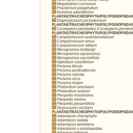
Megalastrum connexum
Polystichum platyphyllum
Rumohra adiantiformis
PLANTAE/TRACHEOPHYTA/POLYPODIOPSIDA/P
Elaphoglossum pachydermum
PLANTAE/TRACHEOPHYTA/POLYPODIOPSIDA/P
Ceratopteris pteridoides (Ceratopteris pteridioi
PLANTAE/TRACHEOPHYTA/POLYPODIOPSIDA/P
Campyloneurum austrobrasilianum
Campyloneurum minus
Campyloneurum nitidum
Microgramma lindbergii
Microgramma squamulosa
Microgramma vacciniifolia
Niphidium crassifolium
Pecluma filicula
Pecluma pectinatiformis
Pecluma robusta
Pecluma sicca
Pecluma singeri
Phlebodium areolatum
Phlebodium aureum
Pleopeltis hirsutissima
Pleopeltis minima
Pleopeltis pleopeltifolia
Serpocaulon vacillans
PLANTAE/TRACHEOPHYTA/POLYPODIOPSIDA/P
Adiantopsis chlorophylla
Adiantopsis radiata
Adiantopsis tweediana
Adiantopsis x autralopedata
Adiantum latifolium