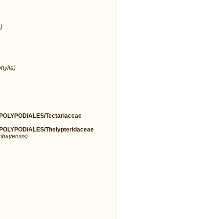
)
hylla)
OLYPODIALES/Tectariaceae
LYPODIALES/Thelypteridaceae
mbayensis)