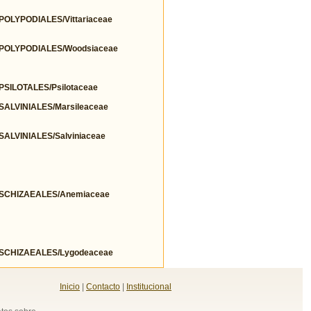
LYPODIALES/Vittariaceae
POLYPODIALES/Woodsiaceae
ILOTALES/Psilotaceae
LVINIALES/Marsileaceae
LVINIALES/Salviniaceae
SCHIZAEALES/Anemiaceae
SCHIZAEALES/Lygodeaceae
Inicio
|
Contacto
|
Institucional