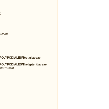
)
hylla)
OLYPODIALES/Tectariaceae
LYPODIALES/Thelypteridaceae
mbayensis)