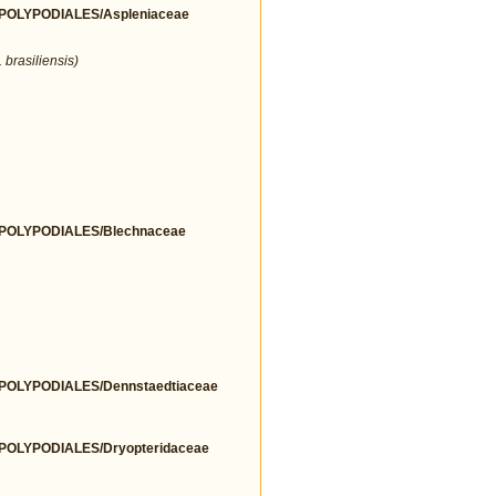
OLYPODIALES/Aspleniaceae
 brasiliensis)
OLYPODIALES/Blechnaceae
OLYPODIALES/Dennstaedtiaceae
OLYPODIALES/Dryopteridaceae