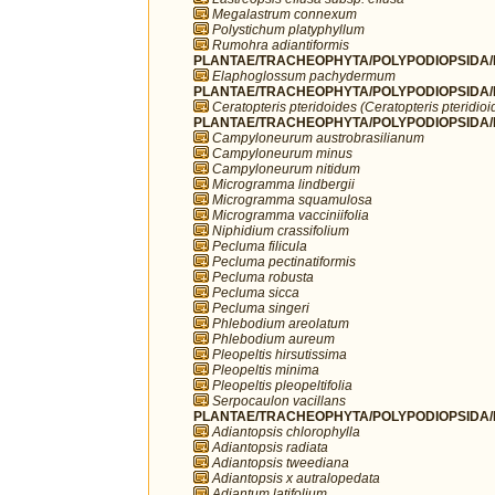
Megalastrum connexum
Polystichum platyphyllum
Rumohra adiantiformis
PLANTAE/TRACHEOPHYTA/POLYPODIOPSIDA/P
Elaphoglossum pachydermum
PLANTAE/TRACHEOPHYTA/POLYPODIOPSIDA/P
Ceratopteris pteridoides (Ceratopteris pteridioi
PLANTAE/TRACHEOPHYTA/POLYPODIOPSIDA/P
Campyloneurum austrobrasilianum
Campyloneurum minus
Campyloneurum nitidum
Microgramma lindbergii
Microgramma squamulosa
Microgramma vacciniifolia
Niphidium crassifolium
Pecluma filicula
Pecluma pectinatiformis
Pecluma robusta
Pecluma sicca
Pecluma singeri
Phlebodium areolatum
Phlebodium aureum
Pleopeltis hirsutissima
Pleopeltis minima
Pleopeltis pleopeltifolia
Serpocaulon vacillans
PLANTAE/TRACHEOPHYTA/POLYPODIOPSIDA/P
Adiantopsis chlorophylla
Adiantopsis radiata
Adiantopsis tweediana
Adiantopsis x autralopedata
Adiantum latifolium