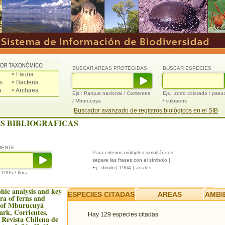
BUSCAR AREAS PROTEGIDAS
BUSCAR ESPECIES
> Fauna
s
> Bacteria
a
> Archaea
Ejs.: Parque nacional / Corrientes
Ejs.: zorro colorado / pse
/ Mburucuya
/ culpaeus
Buscador avanzado de registros biológicos en el SIB
S BIBLIOGRAFICAS
UENTE
Para criterios múltiples simultáneos,
separe las frases con el símbolo |
Ej.: dimitri | 1964 | anales
/ 1995 / flora
hic analysis and key
ESPECIES CITADAS
AREAS
AMBI
ra of ferns and
s of Mburucuyá
ark, Corrientes,
Hay 129 especies citadas
 Revista Chilena de