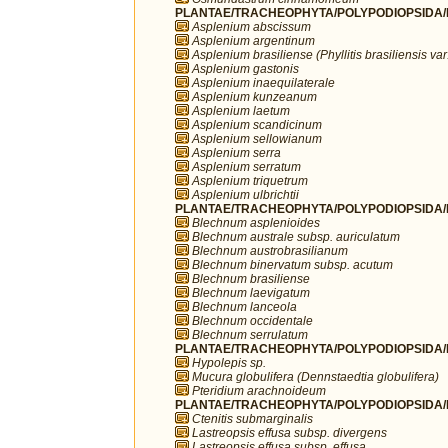
PLANTAE/TRACHEOPHYTA/POLYPODIOPSIDA/P
Asplenium abscissum
Asplenium argentinum
Asplenium brasiliense (Phyllitis brasiliensis var.
Asplenium gastonis
Asplenium inaequilaterale
Asplenium kunzeanum
Asplenium laetum
Asplenium scandicinum
Asplenium sellowianum
Asplenium serra
Asplenium serratum
Asplenium triquetrum
Asplenium ulbrichtii
PLANTAE/TRACHEOPHYTA/POLYPODIOPSIDA/P
Blechnum asplenioides
Blechnum australe subsp. auriculatum
Blechnum austrobrasilianum
Blechnum binervatum subsp. acutum
Blechnum brasiliense
Blechnum laevigatum
Blechnum lanceola
Blechnum occidentale
Blechnum serrulatum
PLANTAE/TRACHEOPHYTA/POLYPODIOPSIDA/P
Hypolepis sp.
Mucura globulifera (Dennstaedtia globulifera)
Pteridium arachnoideum
PLANTAE/TRACHEOPHYTA/POLYPODIOPSIDA/P
Ctenitis submarginalis
Lastreopsis effusa subsp. divergens
Lastreopsis effusa subsp. effusa