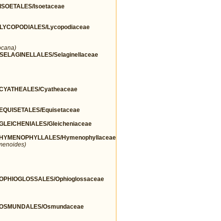
SOETALES/Isoetaceae
YCOPODIALES/Lycopodiaceae
ocana)
LAGINELLALES/Selaginellaceae
CYATHEALES/Cyatheaceae
QUISETALES/Equisetaceae
EICHENIALES/Gleicheniaceae
HYMENOPHYLLALES/Hymenophyllaceae
menoides)
PHIOGLOSSALES/Ophioglossaceae
/OSMUNDALES/Osmundaceae