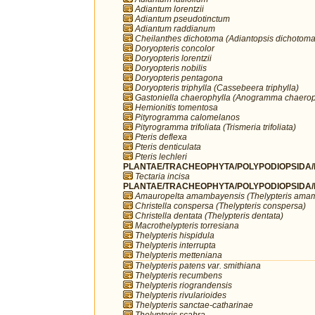
Adiantum lorentzii
Adiantum pseudotinctum
Adiantum raddianum
Cheilanthes dichotoma (Adiantopsis dichotoma
Doryopteris concolor
Doryopteris lorentzii
Doryopteris nobilis
Doryopteris pentagona
Doryopteris triphylla (Cassebeera triphylla)
Gastoniella chaerophylla (Anogramma chaerop
Hemionitis tomentosa
Pityrogramma calomelanos
Pityrogramma trifoliata (Trismeria trifoliata)
Pteris deflexa
Pteris denticulata
Pteris lechleri
PLANTAE/TRACHEOPHYTA/POLYPODIOPSIDA/P
Tectaria incisa
PLANTAE/TRACHEOPHYTA/POLYPODIOPSIDA/PO
Amauropelta amambayensis (Thelypteris ama
Christella conspersa (Thelypteris conspersa)
Christella dentata (Thelypteris dentata)
Macrothelypteris torresiana
Thelypteris hispidula
Thelypteris interrupta
Thelypteris metteniana
Thelypteris patens var. smithiana
Thelypteris recumbens
Thelypteris riograndensis
Thelypteris rivularioides
Thelypteris sanctae-catharinae
Thelypteris scabra