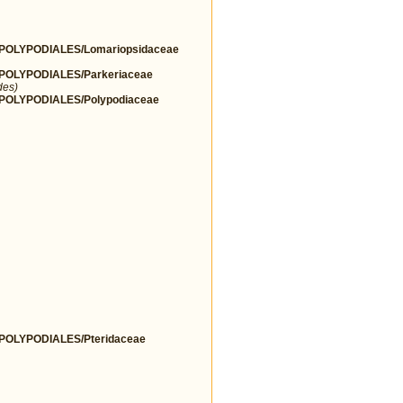
OLYPODIALES/Lomariopsidaceae
OLYPODIALES/Parkeriaceae
des)
OLYPODIALES/Polypodiaceae
OLYPODIALES/Pteridaceae