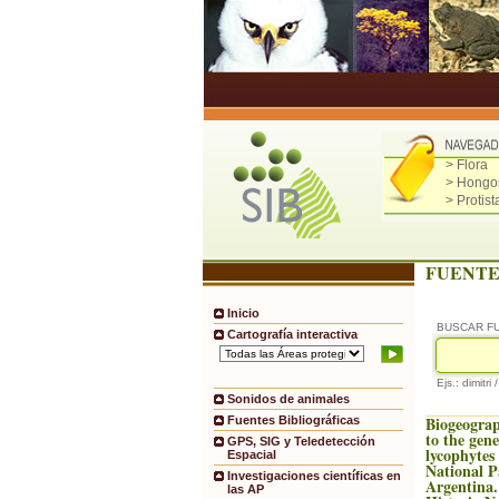
> Flora
> Hongo
> Protist
FUENTE
Inicio
BUSCAR F
Cartografía interactiva
Ejs.: dimitri 
Sonidos de animales
Biogeograp
Fuentes Bibliográficas
to the gene
GPS, SIG y Teledetección
lycophyte
Espacial
National P
Investigaciones científicas en
Argentina.
las AP