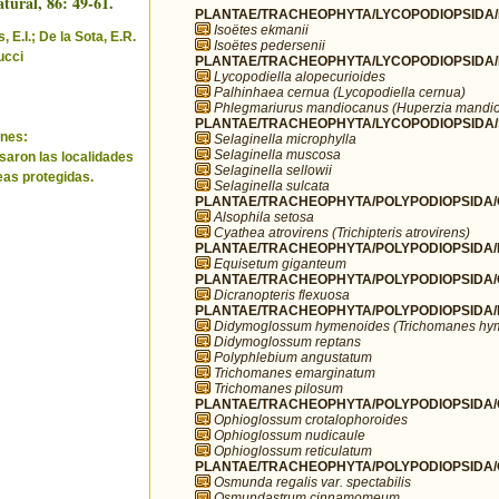
tural, 86: 49-61.
PLANTAE/TRACHEOPHYTA/LYCOPODIOPSIDA/I
Isoëtes ekmanii
 E.I.; De la Sota, E.R.
Isoëtes pedersenii
ucci
PLANTAE/TRACHEOPHYTA/LYCOPODIOPSIDA/L
Lycopodiella alopecurioides
Palhinhaea cernua (Lycopodiella cernua)
Phlegmariurus mandiocanus (Huperzia mandi
PLANTAE/TRACHEOPHYTA/LYCOPODIOPSIDA/SE
nes:
Selaginella microphylla
Selaginella muscosa
saron las localidades
Selaginella sellowii
eas protegidas.
Selaginella sulcata
PLANTAE/TRACHEOPHYTA/POLYPODIOPSIDA/
Alsophila setosa
Cyathea atrovirens (Trichipteris atrovirens)
PLANTAE/TRACHEOPHYTA/POLYPODIOPSIDA/E
Equisetum giganteum
PLANTAE/TRACHEOPHYTA/POLYPODIOPSIDA/GL
Dicranopteris flexuosa
PLANTAE/TRACHEOPHYTA/POLYPODIOPSIDA/
Didymoglossum hymenoides (Trichomanes hy
Didymoglossum reptans
Polyphlebium angustatum
Trichomanes emarginatum
Trichomanes pilosum
PLANTAE/TRACHEOPHYTA/POLYPODIOPSIDA/O
Ophioglossum crotalophoroides
Ophioglossum nudicaule
Ophioglossum reticulatum
PLANTAE/TRACHEOPHYTA/POLYPODIOPSIDA
Osmunda regalis var. spectabilis
Osmundastrum cinnamomeum