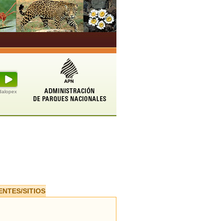
udalopex
ENTES/SITIOS