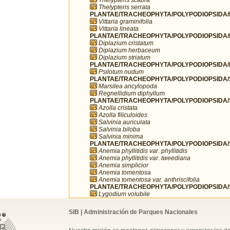
Thelypteris serrata
PLANTAE/TRACHEOPHYTA/POLYPODIOPSIDA/PO
Vittaria graminifolia
Vittaria lineata
PLANTAE/TRACHEOPHYTA/POLYPODIOPSIDA/
Diplazium cristatum
Diplazium herbaceum
Diplazium striatum
PLANTAE/TRACHEOPHYTA/POLYPODIOPSIDA/PS
Psilotum nudum
PLANTAE/TRACHEOPHYTA/POLYPODIOPSIDA/SA
Marsilea ancylopoda
Regnellidium diphyllum
PLANTAE/TRACHEOPHYTA/POLYPODIOPSIDA/SA
Azolla cristata
Azolla filiculoides
Salvinia auriculata
Salvinia biloba
Salvinia minima
PLANTAE/TRACHEOPHYTA/POLYPODIOPSIDA/
Anemia phyllitidis var. phyllitidis
Anemia phyllitidis var. tweediana
Anemia simplicior
Anemia tomentosa
Anemia tomentosa var. anthriscifolia
PLANTAE/TRACHEOPHYTA/POLYPODIOPSIDA/
Lygodium volubile
SIB | Administración de Parques Nacionales