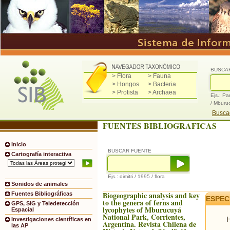
BUSCA
> Flora
> Fauna
> Hongos
> Bacteria
> Protista
> Archaea
Ejs.: Pa
/ Mburu
Buscad
FUENTES BIBLIOGRAFICAS
Inicio
BUSCAR FUENTE
Cartografía interactiva
Ejs.: dimitri / 1995 / flora
Sonidos de animales
Biogeographic analysis and key
Fuentes Bibliográficas
ESPEC
to the genera of ferns and
GPS, SIG y Teledetección
lycophytes of Mburucuyá
Espacial
National Park, Corrientes,
H
Investigaciones científicas en
Argentina. Revista Chilena de
las AP