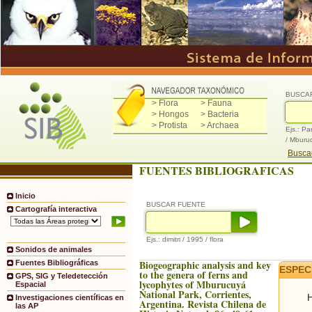
BUSCA
> Flora
> Fauna
> Hongos
> Bacteria
> Protista
> Archaea
Ejs.: Pa
/ Mburu
Buscad
FUENTES BIBLIOGRAFICAS
Inicio
BUSCAR FUENTE
Cartografía interactiva
Ejs.: dimitri / 1995 / flora
Sonidos de animales
Biogeographic analysis and key
Fuentes Bibliográficas
ESPEC
to the genera of ferns and
GPS, SIG y Teledetección
lycophytes of Mburucuyá
Espacial
National Park, Corrientes,
H
Investigaciones científicas en
Argentina. Revista Chilena de
las AP