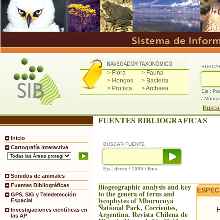
BUSCA
> Flora
> Fauna
> Hongos
> Bacteria
> Protista
> Archaea
Ejs.: Pa
/ Mburu
Buscad
FUENTES BIBLIOGRAFICAS
Inicio
BUSCAR FUENTE
Cartografía interactiva
Ejs.: dimitri / 1995 / flora
Sonidos de animales
Biogeographic analysis and key
Fuentes Bibliográficas
ESPEC
to the genera of ferns and
GPS, SIG y Teledetección
lycophytes of Mburucuyá
Espacial
National Park, Corrientes,
H
Investigaciones científicas en
Argentina. Revista Chilena de
las AP