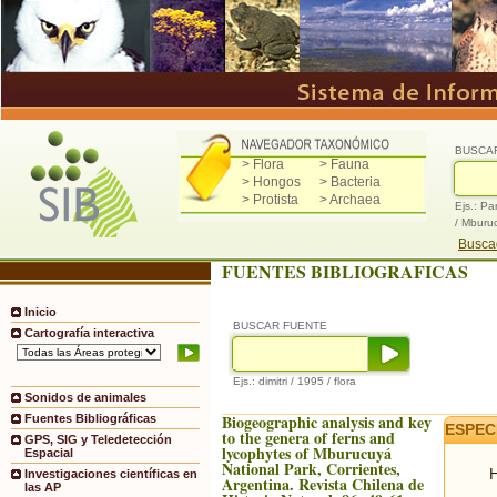
BUSCA
> Flora
> Fauna
> Hongos
> Bacteria
> Protista
> Archaea
Ejs.: Pa
/ Mburu
Buscad
FUENTES BIBLIOGRAFICAS
Inicio
BUSCAR FUENTE
Cartografía interactiva
Ejs.: dimitri / 1995 / flora
Sonidos de animales
Biogeographic analysis and key
Fuentes Bibliográficas
ESPEC
to the genera of ferns and
GPS, SIG y Teledetección
lycophytes of Mburucuyá
Espacial
National Park, Corrientes,
H
Investigaciones científicas en
Argentina. Revista Chilena de
las AP