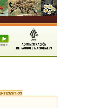
udalopex
ENTES/SITIOS