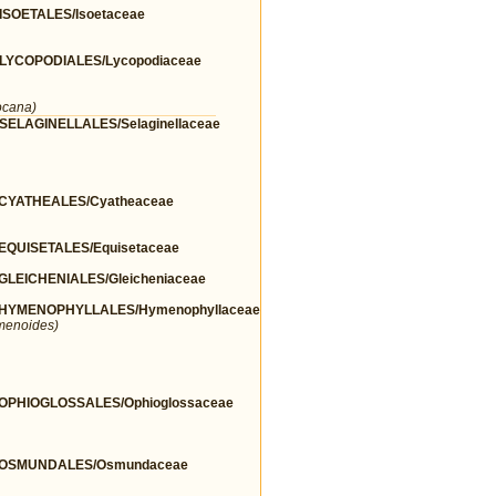
SOETALES/Isoetaceae
YCOPODIALES/Lycopodiaceae
ocana)
LAGINELLALES/Selaginellaceae
CYATHEALES/Cyatheaceae
QUISETALES/Equisetaceae
EICHENIALES/Gleicheniaceae
HYMENOPHYLLALES/Hymenophyllaceae
menoides)
PHIOGLOSSALES/Ophioglossaceae
/OSMUNDALES/Osmundaceae