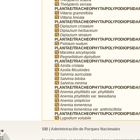
Thelypteris serrata
PLANTAE/TRACHEOPHYTA/POLYPODIOPSIDA/PO
Vittaria graminifolia
Vittaria lineata
PLANTAE/TRACHEOPHYTA/POLYPODIOPSIDA/
Diplazium cristatum
Diplazium herbaceum
Diplazium striatum
PLANTAE/TRACHEOPHYTA/POLYPODIOPSIDA/PS
Psilotum nudum
PLANTAE/TRACHEOPHYTA/POLYPODIOPSIDA/SA
Marsilea ancylopoda
Regnellidium diphyllum
PLANTAE/TRACHEOPHYTA/POLYPODIOPSIDA/SA
Azolla cristata
Azolla filiculoides
Salvinia auriculata
Salvinia biloba
Salvinia minima
PLANTAE/TRACHEOPHYTA/POLYPODIOPSIDA/
Anemia phyllitidis var. phyllitidis
Anemia phyllitidis var. tweediana
Anemia simplicior
Anemia tomentosa
Anemia tomentosa var. anthriscifolia
PLANTAE/TRACHEOPHYTA/POLYPODIOPSIDA/
Lygodium volubile
SIB | Administración de Parques Nacionales