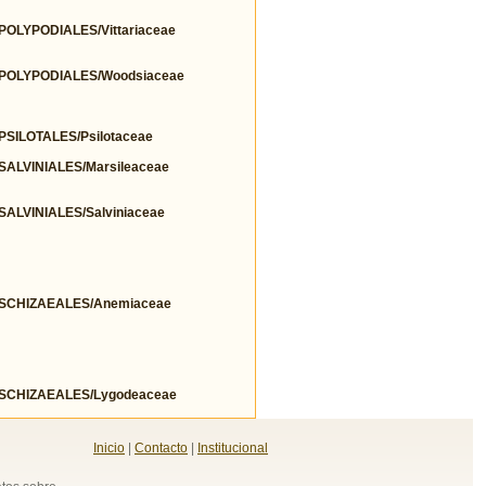
LYPODIALES/Vittariaceae
POLYPODIALES/Woodsiaceae
ILOTALES/Psilotaceae
LVINIALES/Marsileaceae
LVINIALES/Salviniaceae
SCHIZAEALES/Anemiaceae
SCHIZAEALES/Lygodeaceae
Inicio
|
Contacto
|
Institucional