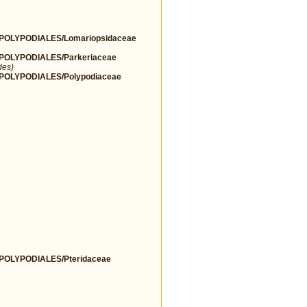
OLYPODIALES/Lomariopsidaceae
OLYPODIALES/Parkeriaceae
des)
OLYPODIALES/Polypodiaceae
OLYPODIALES/Pteridaceae