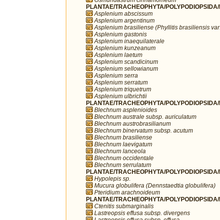
PLANTAE/TRACHEOPHYTA/POLYPODIOPSIDA/P
Asplenium abscissum
Asplenium argentinum
Asplenium brasiliense (Phyllitis brasiliensis var.
Asplenium gastonis
Asplenium inaequilaterale
Asplenium kunzeanum
Asplenium laetum
Asplenium scandicinum
Asplenium sellowianum
Asplenium serra
Asplenium serratum
Asplenium triquetrum
Asplenium ulbrichtii
PLANTAE/TRACHEOPHYTA/POLYPODIOPSIDA/P
Blechnum asplenioides
Blechnum australe subsp. auriculatum
Blechnum austrobrasilianum
Blechnum binervatum subsp. acutum
Blechnum brasiliense
Blechnum laevigatum
Blechnum lanceola
Blechnum occidentale
Blechnum serrulatum
PLANTAE/TRACHEOPHYTA/POLYPODIOPSIDA/P
Hypolepis sp.
Mucura globulifera (Dennstaedtia globulifera)
Pteridium arachnoideum
PLANTAE/TRACHEOPHYTA/POLYPODIOPSIDA/P
Ctenitis submarginalis
Lastreopsis effusa subsp. divergens
Lastreopsis effusa subsp. effusa