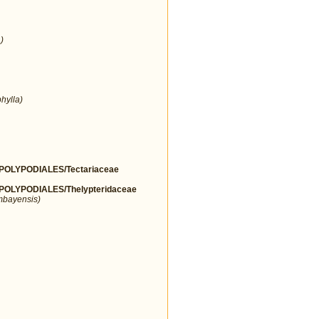
)
hylla)
OLYPODIALES/Tectariaceae
LYPODIALES/Thelypteridaceae
mbayensis)