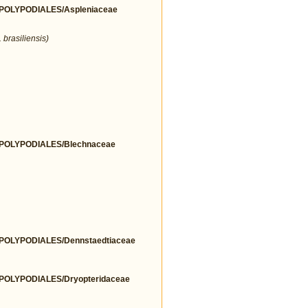
OLYPODIALES/Aspleniaceae
 brasiliensis)
OLYPODIALES/Blechnaceae
OLYPODIALES/Dennstaedtiaceae
OLYPODIALES/Dryopteridaceae