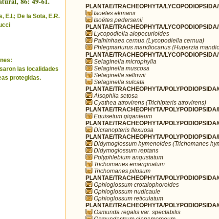
tural, 86: 49-61.
PLANTAE/TRACHEOPHYTA/LYCOPODIOPSIDA/I
Isoëtes ekmanii
 E.I.; De la Sota, E.R.
Isoëtes pedersenii
ucci
PLANTAE/TRACHEOPHYTA/LYCOPODIOPSIDA/L
Lycopodiella alopecurioides
Palhinhaea cernua (Lycopodiella cernua)
Phlegmariurus mandiocanus (Huperzia mandi
PLANTAE/TRACHEOPHYTA/LYCOPODIOPSIDA/SE
nes:
Selaginella microphylla
Selaginella muscosa
saron las localidades
Selaginella sellowii
eas protegidas.
Selaginella sulcata
PLANTAE/TRACHEOPHYTA/POLYPODIOPSIDA/
Alsophila setosa
Cyathea atrovirens (Trichipteris atrovirens)
PLANTAE/TRACHEOPHYTA/POLYPODIOPSIDA/E
Equisetum giganteum
PLANTAE/TRACHEOPHYTA/POLYPODIOPSIDA/GL
Dicranopteris flexuosa
PLANTAE/TRACHEOPHYTA/POLYPODIOPSIDA/
Didymoglossum hymenoides (Trichomanes hy
Didymoglossum reptans
Polyphlebium angustatum
Trichomanes emarginatum
Trichomanes pilosum
PLANTAE/TRACHEOPHYTA/POLYPODIOPSIDA/O
Ophioglossum crotalophoroides
Ophioglossum nudicaule
Ophioglossum reticulatum
PLANTAE/TRACHEOPHYTA/POLYPODIOPSIDA
Osmunda regalis var. spectabilis
Osmundastrum cinnamomeum