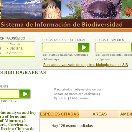
BUSCAR AREAS PROTEGIDAS
BUSCAR ESPECIES
> Fauna
s
> Bacteria
a
> Archaea
Ejs.: Parque nacional / Corrientes
Ejs.: zorro colorado / pse
/ Mburucuya
/ culpaeus
Buscador avanzado de registros biológicos en el SIB
S BIBLIOGRAFICAS
UENTE
Para criterios múltiples simultáneos,
separe las frases con el símbolo |
Ej.: dimitri | 1964 | anales
/ 1995 / flora
hic analysis and key
ESPECIES CITADAS
AREAS
AMBI
ra of ferns and
s of Mburucuyá
ark, Corrientes,
Hay 129 especies citadas
 Revista Chilena de