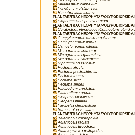
Megalastrum connexum
Polystichum platyphyllum
Rumohra adiantiformis
PLANTAE/TRACHEOPHYTA/POLYPODIOPSIDA/P
Elaphoglossum pachydermum
PLANTAE/TRACHEOPHYTA/POLYPODIOPSIDA/P
Ceratopteris pteridoides (Ceratopteris pteridioi
PLANTAE/TRACHEOPHYTA/POLYPODIOPSIDA/P
Campyloneurum austrobrasilianum
Campyloneurum minus
Campyloneurum nitidum
Microgramma lindbergii
Microgramma squamulosa
Microgramma vacciniifolia
Niphidium crassifolium
Pecluma filicula
Pecluma pectinatiformis
Pecluma robusta
Pecluma sicca
Pecluma singeri
Phlebodium areolatum
Phlebodium aureum
Pleopeltis hirsutissima
Pleopeltis minima
Pleopeltis pleopeltifolia
Serpocaulon vacillans
PLANTAE/TRACHEOPHYTA/POLYPODIOPSIDA/P
Adiantopsis chlorophylla
Adiantopsis radiata
Adiantopsis tweediana
Adiantopsis x autralopedata
Adiantum latifolium