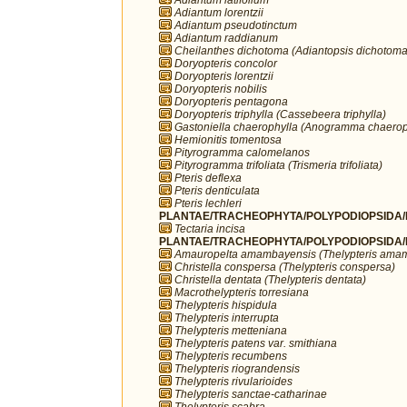
Adiantum lorentzii
Adiantum pseudotinctum
Adiantum raddianum
Cheilanthes dichotoma (Adiantopsis dichotoma
Doryopteris concolor
Doryopteris lorentzii
Doryopteris nobilis
Doryopteris pentagona
Doryopteris triphylla (Cassebeera triphylla)
Gastoniella chaerophylla (Anogramma chaerop
Hemionitis tomentosa
Pityrogramma calomelanos
Pityrogramma trifoliata (Trismeria trifoliata)
Pteris deflexa
Pteris denticulata
Pteris lechleri
PLANTAE/TRACHEOPHYTA/POLYPODIOPSIDA/P
Tectaria incisa
PLANTAE/TRACHEOPHYTA/POLYPODIOPSIDA/PO
Amauropelta amambayensis (Thelypteris ama
Christella conspersa (Thelypteris conspersa)
Christella dentata (Thelypteris dentata)
Macrothelypteris torresiana
Thelypteris hispidula
Thelypteris interrupta
Thelypteris metteniana
Thelypteris patens var. smithiana
Thelypteris recumbens
Thelypteris riograndensis
Thelypteris rivularioides
Thelypteris sanctae-catharinae
Thelypteris scabra