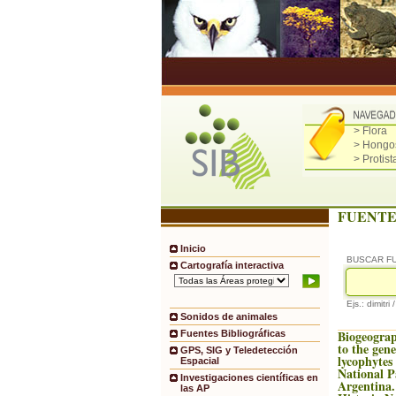
> Flora
> Hongo
> Protist
FUENTE
Inicio
BUSCAR F
Cartografía interactiva
Ejs.: dimitri 
Sonidos de animales
Biogeograp
Fuentes Bibliográficas
to the gene
GPS, SIG y Teledetección
lycophyte
Espacial
National P
Investigaciones científicas en
Argentina.
las AP