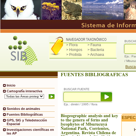
BUSCA
> Flora
> Fauna
> Hongos
> Bacteria
> Protista
> Archaea
Ejs.: Pa
/ Mburu
Buscad
FUENTES BIBLIOGRAFICAS
Inicio
BUSCAR FUENTE
Cartografía interactiva
Ejs.: dimitri / 1995 / flora
Sonidos de animales
Biogeographic analysis and key
Fuentes Bibliográficas
ESPEC
to the genera of ferns and
GPS, SIG y Teledetección
lycophytes of Mburucuyá
Espacial
National Park, Corrientes,
H
Investigaciones científicas en
Argentina. Revista Chilena de
las AP