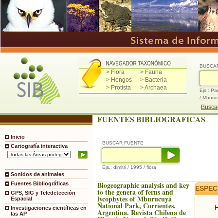
BUSCA
> Flora
> Fauna
> Hongos
> Bacteria
> Protista
> Archaea
Ejs.: Pa
/ Mburu
Buscad
FUENTES BIBLIOGRAFICAS
Inicio
BUSCAR FUENTE
Cartografía interactiva
Ejs.: dimitri / 1995 / flora
Sonidos de animales
Biogeographic analysis and key
Fuentes Bibliográficas
ESPEC
to the genera of ferns and
GPS, SIG y Teledetección
lycophytes of Mburucuyá
Espacial
National Park, Corrientes,
H
Investigaciones científicas en
Argentina. Revista Chilena de
las AP