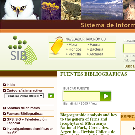
BUSCA
> Flora
> Fauna
> Hongos
> Bacteria
> Protista
> Archaea
Ejs.: Pa
/ Mburu
Buscad
FUENTES BIBLIOGRAFICAS
Inicio
BUSCAR FUENTE
Cartografía interactiva
Ejs.: dimitri / 1995 / flora
Sonidos de animales
Biogeographic analysis and key
Fuentes Bibliográficas
ESPEC
to the genera of ferns and
GPS, SIG y Teledetección
lycophytes of Mburucuyá
Espacial
National Park, Corrientes,
H
Investigaciones científicas en
Argentina. Revista Chilena de
las AP