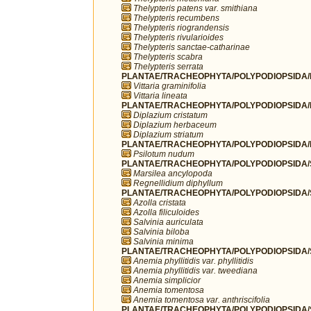
Thelypteris patens var. smithiana
Thelypteris recumbens
Thelypteris riograndensis
Thelypteris rivularioides
Thelypteris sanctae-catharinae
Thelypteris scabra
Thelypteris serrata
PLANTAE/TRACHEOPHYTA/POLYPODIOPSIDA/PO
Vittaria graminifolia
Vittaria lineata
PLANTAE/TRACHEOPHYTA/POLYPODIOPSIDA/
Diplazium cristatum
Diplazium herbaceum
Diplazium striatum
PLANTAE/TRACHEOPHYTA/POLYPODIOPSIDA/PS
Psilotum nudum
PLANTAE/TRACHEOPHYTA/POLYPODIOPSIDA/SA
Marsilea ancylopoda
Regnellidium diphyllum
PLANTAE/TRACHEOPHYTA/POLYPODIOPSIDA/SA
Azolla cristata
Azolla filiculoides
Salvinia auriculata
Salvinia biloba
Salvinia minima
PLANTAE/TRACHEOPHYTA/POLYPODIOPSIDA/
Anemia phyllitidis var. phyllitidis
Anemia phyllitidis var. tweediana
Anemia simplicior
Anemia tomentosa
Anemia tomentosa var. anthriscifolia
PLANTAE/TRACHEOPHYTA/POLYPODIOPSIDA/