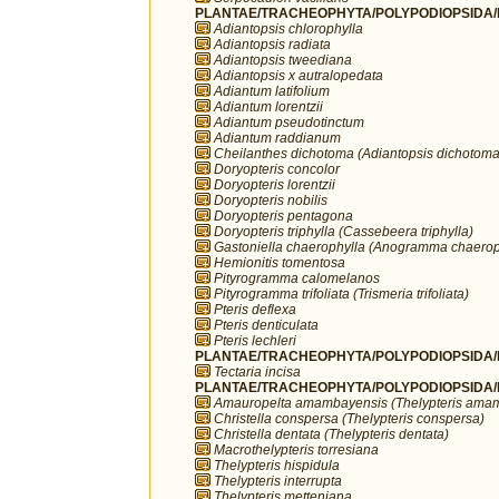
PLANTAE/TRACHEOPHYTA/POLYPODIOPSIDA/P
Adiantopsis chlorophylla
Adiantopsis radiata
Adiantopsis tweediana
Adiantopsis x autralopedata
Adiantum latifolium
Adiantum lorentzii
Adiantum pseudotinctum
Adiantum raddianum
Cheilanthes dichotoma (Adiantopsis dichotoma
Doryopteris concolor
Doryopteris lorentzii
Doryopteris nobilis
Doryopteris pentagona
Doryopteris triphylla (Cassebeera triphylla)
Gastoniella chaerophylla (Anogramma chaerop
Hemionitis tomentosa
Pityrogramma calomelanos
Pityrogramma trifoliata (Trismeria trifoliata)
Pteris deflexa
Pteris denticulata
Pteris lechleri
PLANTAE/TRACHEOPHYTA/POLYPODIOPSIDA/P
Tectaria incisa
PLANTAE/TRACHEOPHYTA/POLYPODIOPSIDA/PO
Amauropelta amambayensis (Thelypteris ama
Christella conspersa (Thelypteris conspersa)
Christella dentata (Thelypteris dentata)
Macrothelypteris torresiana
Thelypteris hispidula
Thelypteris interrupta
Thelypteris metteniana