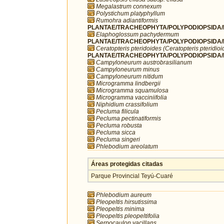
Megalastrum connexum
Polystichum platyphyllum
Rumohra adiantiformis
PLANTAE/TRACHEOPHYTA/POLYPODIOPSIDA/P
Elaphoglossum pachydermum
PLANTAE/TRACHEOPHYTA/POLYPODIOPSIDA/P
Ceratopteris pteridoides (Ceratopteris pteridioi
PLANTAE/TRACHEOPHYTA/POLYPODIOPSIDA/P
Campyloneurum austrobrasilianum
Campyloneurum minus
Campyloneurum nitidum
Microgramma lindbergii
Microgramma squamulosa
Microgramma vacciniifolia
Niphidium crassifolium
Pecluma filicula
Pecluma pectinatiformis
Pecluma robusta
Pecluma sicca
Pecluma singeri
Phlebodium areolatum
Áreas protegidas citadas
Parque Provincial Teyú-Cuaré
Phlebodium aureum
Pleopeltis hirsutissima
Pleopeltis minima
Pleopeltis pleopeltifolia
Serpocaulon vacillans