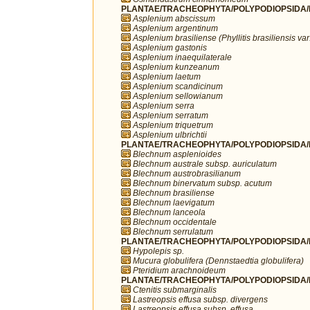
PLANTAE/TRACHEOPHYTA/POLYPODIOPSIDA/P
Asplenium abscissum
Asplenium argentinum
Asplenium brasiliense (Phyllitis brasiliensis var.
Asplenium gastonis
Asplenium inaequilaterale
Asplenium kunzeanum
Asplenium laetum
Asplenium scandicinum
Asplenium sellowianum
Asplenium serra
Asplenium serratum
Asplenium triquetrum
Asplenium ulbrichtii
PLANTAE/TRACHEOPHYTA/POLYPODIOPSIDA/P
Blechnum asplenioides
Blechnum australe subsp. auriculatum
Blechnum austrobrasilianum
Blechnum binervatum subsp. acutum
Blechnum brasiliense
Blechnum laevigatum
Blechnum lanceola
Blechnum occidentale
Blechnum serrulatum
PLANTAE/TRACHEOPHYTA/POLYPODIOPSIDA/P
Hypolepis sp.
Mucura globulifera (Dennstaedtia globulifera)
Pteridium arachnoideum
PLANTAE/TRACHEOPHYTA/POLYPODIOPSIDA/P
Ctenitis submarginalis
Lastreopsis effusa subsp. divergens
Lastreopsis effusa subsp. effusa