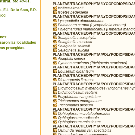
tural, 86: 49-61.
PLANTAE/TRACHEOPHYTA/LYCOPODIOPSIDA/I
Isoëtes ekmanii
 E.I.; De la Sota, E.R.
Isoëtes pedersenii
ucci
PLANTAE/TRACHEOPHYTA/LYCOPODIOPSIDA/L
Lycopodiella alopecurioides
Palhinhaea cernua (Lycopodiella cernua)
Phlegmariurus mandiocanus (Huperzia mandi
PLANTAE/TRACHEOPHYTA/LYCOPODIOPSIDA/SE
nes:
Selaginella microphylla
Selaginella muscosa
saron las localidades
Selaginella sellowii
eas protegidas.
Selaginella sulcata
PLANTAE/TRACHEOPHYTA/POLYPODIOPSIDA/
Alsophila setosa
Cyathea atrovirens (Trichipteris atrovirens)
PLANTAE/TRACHEOPHYTA/POLYPODIOPSIDA/E
Equisetum giganteum
PLANTAE/TRACHEOPHYTA/POLYPODIOPSIDA/GL
Dicranopteris flexuosa
PLANTAE/TRACHEOPHYTA/POLYPODIOPSIDA/
Didymoglossum hymenoides (Trichomanes hy
Didymoglossum reptans
Polyphlebium angustatum
Trichomanes emarginatum
Trichomanes pilosum
PLANTAE/TRACHEOPHYTA/POLYPODIOPSIDA/O
Ophioglossum crotalophoroides
Ophioglossum nudicaule
Ophioglossum reticulatum
PLANTAE/TRACHEOPHYTA/POLYPODIOPSIDA
Osmunda regalis var. spectabilis
Osmundastrum cinnamomeum