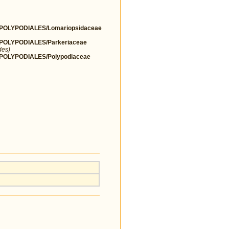
OLYPODIALES/Lomariopsidaceae
OLYPODIALES/Parkeriaceae
des)
OLYPODIALES/Polypodiaceae