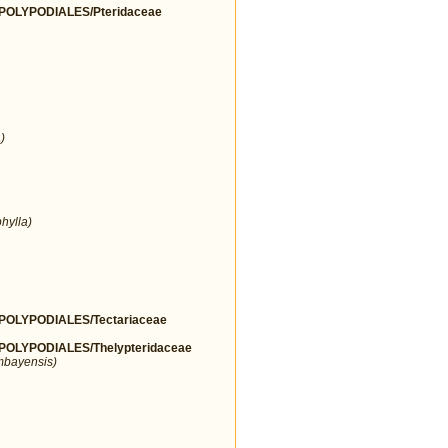
OLYPODIALES/Pteridaceae
)
hylla)
OLYPODIALES/Tectariaceae
LYPODIALES/Thelypteridaceae
mbayensis)