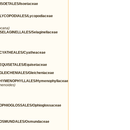
SOETALES/Isoetaceae
YCOPODIALES/Lycopodiaceae
ocana)
LAGINELLALES/Selaginellaceae
CYATHEALES/Cyatheaceae
QUISETALES/Equisetaceae
EICHENIALES/Gleicheniaceae
HYMENOPHYLLALES/Hymenophyllaceae
menoides)
PHIOGLOSSALES/Ophioglossaceae
/OSMUNDALES/Osmundaceae