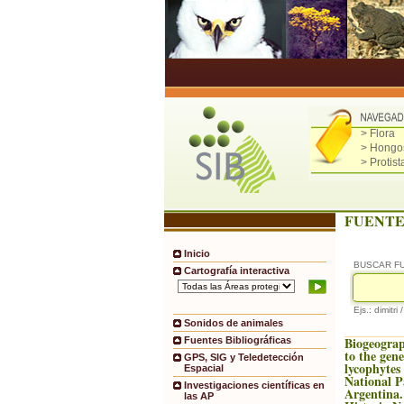
> Flora
> Hongo
> Protist
FUENTE
Inicio
BUSCAR F
Cartografía interactiva
Ejs.: dimitri 
Sonidos de animales
Biogeograp
Fuentes Bibliográficas
to the gene
GPS, SIG y Teledetección
lycophyte
Espacial
National P
Investigaciones científicas en
Argentina.
las AP