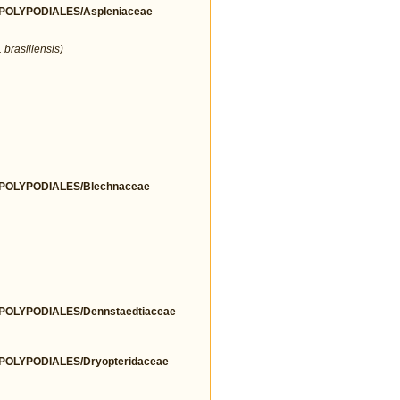
OLYPODIALES/Aspleniaceae
 brasiliensis)
OLYPODIALES/Blechnaceae
OLYPODIALES/Dennstaedtiaceae
OLYPODIALES/Dryopteridaceae