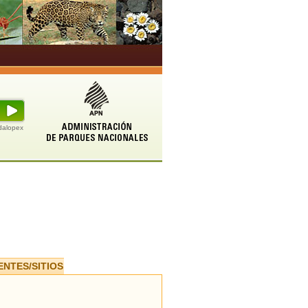
udalopex
ENTES/SITIOS