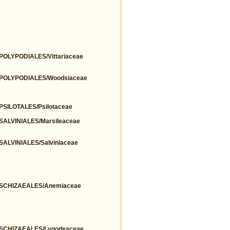
LYPODIALES/Vittariaceae
POLYPODIALES/Woodsiaceae
ILOTALES/Psilotaceae
LVINIALES/Marsileaceae
LVINIALES/Salviniaceae
SCHIZAEALES/Anemiaceae
SCHIZAEALES/Lygodeaceae