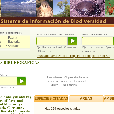
BUSCAR AREAS PROTEGIDAS
BUSCAR ESPECIES
> Fauna
s
> Bacteria
a
> Archaea
Ejs.: Parque nacional / Corrientes
Ejs.: zorro colorado / pse
/ Mburucuya
/ culpaeus
Buscador avanzado de registros biológicos en el SIB
S BIBLIOGRAFICAS
UENTE
Para criterios múltiples simultáneos,
separe las frases con el símbolo |
Ej.: dimitri | 1964 | anales
/ 1995 / flora
hic analysis and key
ESPECIES CITADAS
AREAS
AMBI
ra of ferns and
s of Mburucuyá
ark, Corrientes,
Hay 129 especies citadas
 Revista Chilena de