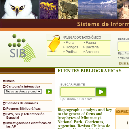
BUSCA
> Flora
> Fauna
> Hongos
> Bacteria
> Protista
> Archaea
Ejs.: Pa
/ Mburu
Buscad
FUENTES BIBLIOGRAFICAS
Inicio
BUSCAR FUENTE
Cartografía interactiva
Ejs.: dimitri / 1995 / flora
Sonidos de animales
Biogeographic analysis and key
Fuentes Bibliográficas
ESPEC
to the genera of ferns and
GPS, SIG y Teledetección
lycophytes of Mburucuyá
Espacial
National Park, Corrientes,
H
Investigaciones científicas en
Argentina. Revista Chilena de
las AP