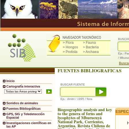
BUSCA
> Flora
> Fauna
> Hongos
> Bacteria
> Protista
> Archaea
Ejs.: Pa
/ Mburu
Buscad
FUENTES BIBLIOGRAFICAS
Inicio
BUSCAR FUENTE
Cartografía interactiva
Ejs.: dimitri / 1995 / flora
Sonidos de animales
Biogeographic analysis and key
Fuentes Bibliográficas
ESPEC
to the genera of ferns and
GPS, SIG y Teledetección
lycophytes of Mburucuyá
Espacial
National Park, Corrientes,
H
Investigaciones científicas en
Argentina. Revista Chilena de
las AP