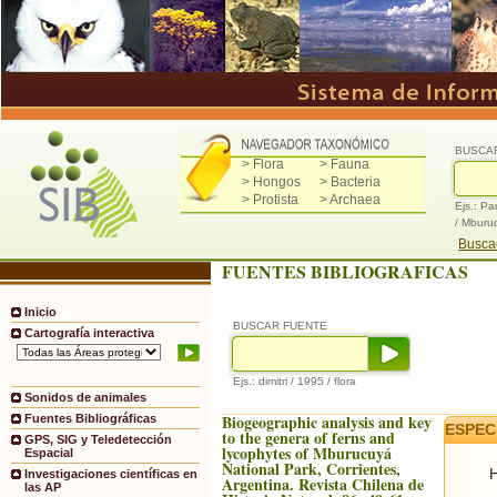
BUSCA
> Flora
> Fauna
> Hongos
> Bacteria
> Protista
> Archaea
Ejs.: Pa
/ Mburu
Buscad
FUENTES BIBLIOGRAFICAS
Inicio
BUSCAR FUENTE
Cartografía interactiva
Ejs.: dimitri / 1995 / flora
Sonidos de animales
Biogeographic analysis and key
Fuentes Bibliográficas
ESPEC
to the genera of ferns and
GPS, SIG y Teledetección
lycophytes of Mburucuyá
Espacial
National Park, Corrientes,
H
Investigaciones científicas en
Argentina. Revista Chilena de
las AP