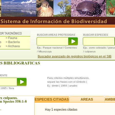
BUSCAR AREAS PROTEGIDAS
BUSCAR ESPECIES
> Fauna
s
> Bacteria
a
> Archaea
Ejs.: Parque nacional / Corrientes
Ejs.: zorro colorado / pse
/ Mburucuya
/ culpaeus
Buscador avanzado de registros biológicos en el SIB
S BIBLIOGRAFICAS
UENTE
Para criterios múltiples simultáneos,
separe las frases con el símbolo |
Ej.: dimitri | 1964 | anales
/ 1995 / flora
x culpaeus.
ESPECIES CITADAS
AREAS
AMBI
 Species 558:1-8
.
Hay 1 especies citadas