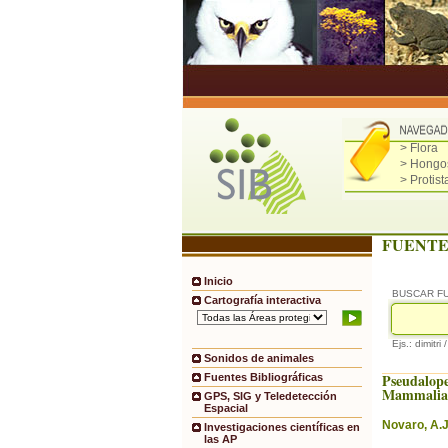
> Flora
> Hongo
> Protist
FUENTE
Inicio
BUSCAR F
Cartografía interactiva
Ejs.: dimitri 
Sonidos de animales
Pseudalope
Fuentes Bibliográficas
Mammalian
GPS, SIG y Teledetección
Espacial
Novaro, A.J
Investigaciones científicas en
las AP