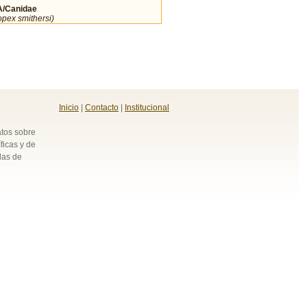
/Canidae
pex smithersi)
Inicio
|
Contacto
|
Institucional
atos sobre
ficas y de
das de