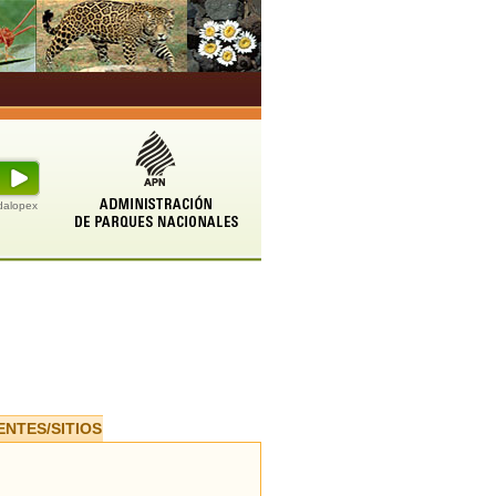
udalopex
ENTES/SITIOS