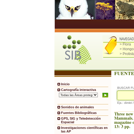
> Flora
> Hongo
> Protist
FUENTE
Inicio
BUSCAR F
Cartografía interactiva
Ejs.: dimitri 
Sonidos de animales
Three new
Fuentes Bibliográficas
Mammals. 
GPS, SIG y Teledetección
magazine o
Espacial
13: 3 pp.
Investigaciones científicas en
las AP