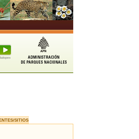
udalopex
ENTES/SITIOS