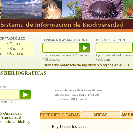
BUSCAR AREAS PROTEGIDAS
BUSCAR ESPECIES
> Fauna
s
> Bacteria
a
> Archaea
Ejs.: Parque nacional / Corrientes
Ejs.: zorro colorado / pse
/ Mburucuya
/ culpaeus
Buscador avanzado de registros biológicos en el SIB
S BIBLIOGRAFICAS
UENTE
Para criterios múltiples simultáneos,
separe las frases con el símbolo |
Ej.: dimitri | 1964 | anales
/ 1995 / flora
 S-American
ESPECIES CITADAS
AREAS
AMBI
Annals and
f natural history
Hay 1 especies citadas