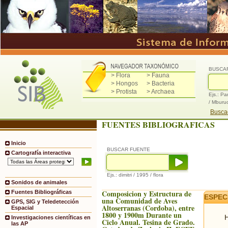
BUSCA
> Flora
> Fauna
> Hongos
> Bacteria
> Protista
> Archaea
Ejs.: Pa
/ Mburu
Buscad
FUENTES BIBLIOGRAFICAS
Inicio
BUSCAR FUENTE
Cartografía interactiva
Ejs.: dimitri / 1995 / flora
Sonidos de animales
Composicion y Estructura de
Fuentes Bibliográficas
ESPEC
una Comunidad de Aves
GPS, SIG y Teledetección
Altoserranas (Cordoba), entre
Espacial
1800 y 1900m Durante un
H
Investigaciones científicas en
Ciclo Anual. Tesina de Grado.
las AP