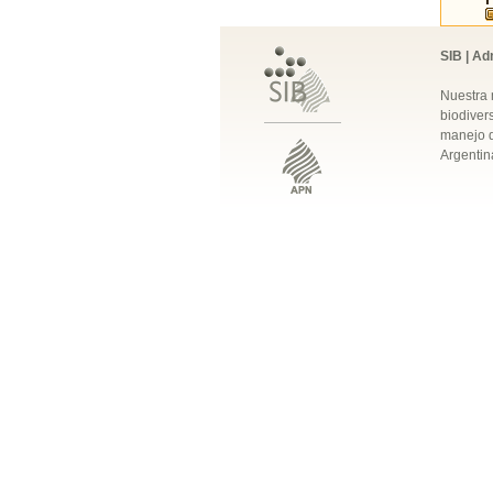
SIB | Ad
Nuestra 
biodivers
manejo q
Argentin