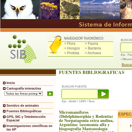
BUSCA
> Flora
> Fauna
> Hongos
> Bacteria
> Protista
> Archaea
Ejs.: Pa
/ Mburu
Buscad
FUENTES BIBLIOGRAFICAS
Inicio
BUSCAR FUENTE
Cartografía interactiva
Ejs.: dimitri / 1995 / flora
Sonidos de animales
Micromamíferos
Fuentes Bibliográficas
ESPEC
(Didelphimorphia y Rodentia)
GPS, SIG y Teledetección
de Norpatagonia extra andina,
Espacial
Argentina: taxonomía alfa y
H
Investigaciones científicas en
biogeografía Mastozoología
las AP