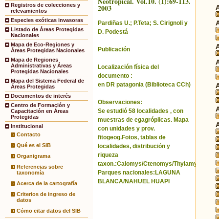
Neotropical. Vol.10. (1):69-113.
Registros de colecciones y
2003
relevamientos
Especies exóticas invasoras
Pardiñas U.; P.Teta; S. Cirignoli y
Listado de Áreas Protegidas
D. Podestá
Nacionales
Mapa de Eco-Regiones y
Publicación
Áreas Protegidas Nacionales
Mapa de Regiones
Administrativas y Áreas
Localización física del
Protegidas Nacionales
documento :
Mapa del Sistema Federal de
en DR patagonia (Biblioteca CCh)
Áreas Protegidas
Documentos de interés
Observaciones:
Centro de Formación y
Se estudió 58 localidades , con
Capacitación en Áreas
Protegidas
muestras de egagróplicas. Mapa
Institucional
con unidades y prov.
Contacto
fitogeog.Fotos, tablas de
Qué es el SIB
localidades, distribución y
riqueza
Organigrama
taxon.:Calomys/Ctenomys/Thylamys/mamíf
Referencias sobre
Parques nacionales:LAGUNA
taxonomía
BLANCA/NAHUEL HUAPI
Acerca de la cartografía
Criterios de ingreso de
datos
Cómo citar datos del SIB