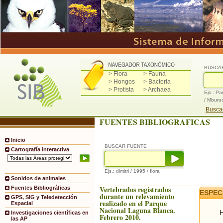
BUSCA
> Flora
> Fauna
> Hongos
> Bacteria
> Protista
> Archaea
Ejs.: Pa
/ Mburu
Buscad
FUENTES BIBLIOGRAFICAS
Inicio
BUSCAR FUENTE
Cartografía interactiva
Ejs.: dimitri / 1995 / flora
Sonidos de animales
Vertebrados registrados
Fuentes Bibliográficas
ESPEC
durante un relevamiento
GPS, SIG y Teledetección
realizado en el Parque
Espacial
Nacional Laguna Blanca.
H
Investigaciones científicas en
Febrero 2010.
las AP