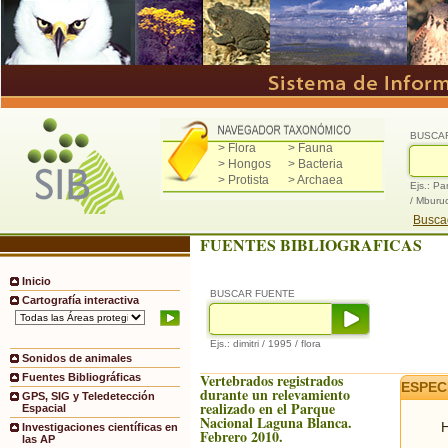
BUSCA
> Flora
> Fauna
> Hongos
> Bacteria
> Protista
> Archaea
Ejs.: Pa
/ Mburu
Buscad
FUENTES BIBLIOGRAFICAS
Inicio
BUSCAR FUENTE
Cartografía interactiva
Ejs.: dimitri / 1995 / flora
Sonidos de animales
Vertebrados registrados
Fuentes Bibliográficas
ESPEC
durante un relevamiento
GPS, SIG y Teledetección
realizado en el Parque
Espacial
Nacional Laguna Blanca.
H
Investigaciones científicas en
Febrero 2010.
las AP