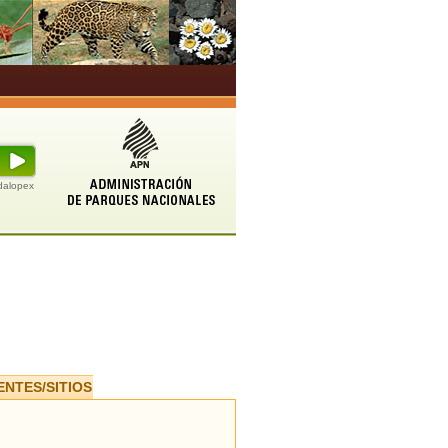
udalopex
ENTES/SITIOS