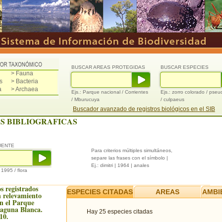
BUSCAR AREAS PROTEGIDAS
BUSCAR ESPECIES
> Fauna
s
> Bacteria
a
> Archaea
Ejs.: Parque nacional / Corrientes
Ejs.: zorro colorado / pse
/ Mburucuya
/ culpaeus
Buscador avanzado de registros biológicos en el SIB
S BIBLIOGRAFICAS
UENTE
Para criterios múltiples simultáneos,
separe las frases con el símbolo |
Ej.: dimitri | 1964 | anales
/ 1995 / flora
s registrados
ESPECIES CITADAS
AREAS
AMBI
 relevamiento
en el Parque
Laguna Blanca.
Hay 25 especies citadas
10.