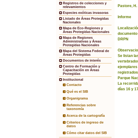
Registros de colecciones y
Pastore, H.
relevamientos
Especies exóticas invasoras
Informe
Listado de Áreas Protegidas
Nacionales
Localización
Mapa de Eco-Regiones y
Áreas Protegidas Nacionales
documento 
Mapa de Regiones
DRPN
Administrativas y Áreas
Protegidas Nacionales
Observacio
Mapa del Sistema Federal de
Áreas Protegidas
Se listan l
Documentos de interés
vertebrados
Centro de Formación y
ejemplares
Capacitación en Áreas
registrados 
Protegidas
Parque Nac
Institucional
La recorrida
Contacto
días 16 y 1
Qué es el SIB
Organigrama
Referencias sobre
taxonomía
Acerca de la cartografía
Criterios de ingreso de
datos
Cómo citar datos del SIB