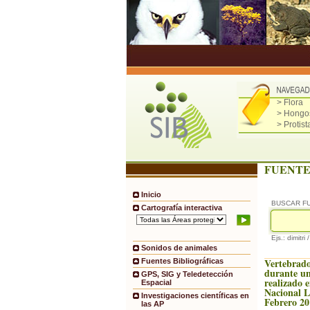
> Flora
> Hongo
> Protist
FUENTE
Inicio
BUSCAR F
Cartografía interactiva
Ejs.: dimitri 
Sonidos de animales
Vertebrado
Fuentes Bibliográficas
durante un
GPS, SIG y Teledetección
realizado 
Espacial
Nacional 
Investigaciones científicas en
Febrero 20
las AP