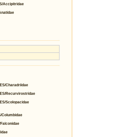
Accipitridae
natidae
/Charadriidae
/Recurvirostridae
S/Scolopacidae
Columbidae
alconidae
idae