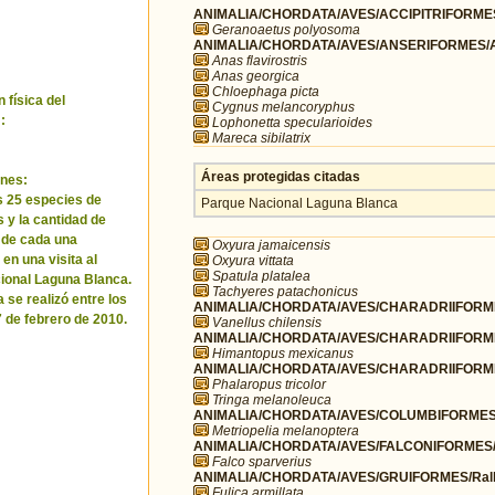
ANIMALIA/CHORDATA/AVES/ACCIPITRIFORMES/
Geranoaetus polyosoma
ANIMALIA/CHORDATA/AVES/ANSERIFORMES/A
Anas flavirostris
Anas georgica
Chloephaga picta
 física del
Cygnus melancoryphus
:
Lophonetta specularioides
Mareca sibilatrix
Áreas protegidas citadas
nes:
as 25 especies de
Parque Nacional Laguna Blanca
 y la cantidad de
 de cada una
Oxyura jamaicensis
en una visita al
Oxyura vittata
Spatula platalea
ional Laguna Blanca.
Tachyeres patachonicus
 se realizó entre los
ANIMALIA/CHORDATA/AVES/CHARADRIIFORMES
7 de febrero de 2010.
Vanellus chilensis
ANIMALIA/CHORDATA/AVES/CHARADRIIFORMES
Himantopus mexicanus
ANIMALIA/CHORDATA/AVES/CHARADRIIFORME
Phalaropus tricolor
Tringa melanoleuca
ANIMALIA/CHORDATA/AVES/COLUMBIFORMES/
Metriopelia melanoptera
ANIMALIA/CHORDATA/AVES/FALCONIFORMES/F
Falco sparverius
ANIMALIA/CHORDATA/AVES/GRUIFORMES/Rall
Fulica armillata