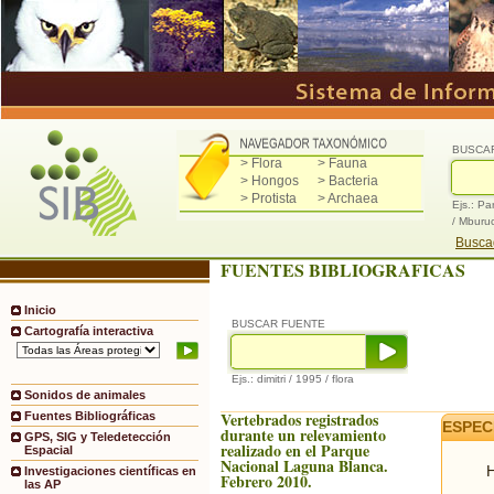
BUSCA
> Flora
> Fauna
> Hongos
> Bacteria
> Protista
> Archaea
Ejs.: Pa
/ Mburu
Buscad
FUENTES BIBLIOGRAFICAS
Inicio
BUSCAR FUENTE
Cartografía interactiva
Ejs.: dimitri / 1995 / flora
Sonidos de animales
Vertebrados registrados
Fuentes Bibliográficas
ESPEC
durante un relevamiento
GPS, SIG y Teledetección
realizado en el Parque
Espacial
Nacional Laguna Blanca.
H
Investigaciones científicas en
Febrero 2010.
las AP