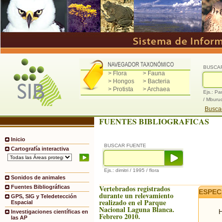
BUSCA
> Flora
> Fauna
> Hongos
> Bacteria
> Protista
> Archaea
Ejs.: Pa
/ Mburu
Buscad
FUENTES BIBLIOGRAFICAS
Inicio
BUSCAR FUENTE
Cartografía interactiva
Ejs.: dimitri / 1995 / flora
Sonidos de animales
Vertebrados registrados
Fuentes Bibliográficas
ESPEC
durante un relevamiento
GPS, SIG y Teledetección
realizado en el Parque
Espacial
Nacional Laguna Blanca.
H
Investigaciones científicas en
Febrero 2010.
las AP