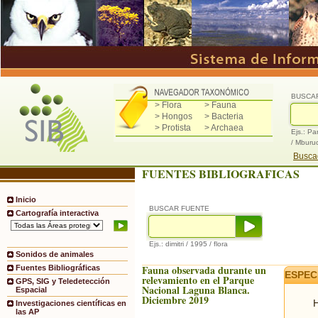
BUSCA
> Flora
> Fauna
> Hongos
> Bacteria
> Protista
> Archaea
Ejs.: Pa
/ Mburu
Buscad
FUENTES BIBLIOGRAFICAS
Inicio
BUSCAR FUENTE
Cartografía interactiva
Ejs.: dimitri / 1995 / flora
Sonidos de animales
Fauna observada durante un
Fuentes Bibliográficas
ESPEC
relevamiento en el Parque
GPS, SIG y Teledetección
Nacional Laguna Blanca.
Espacial
Diciembre 2019
H
Investigaciones científicas en
las AP