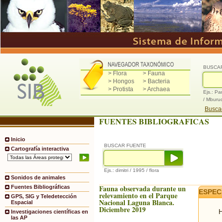
BUSCA
> Flora
> Fauna
> Hongos
> Bacteria
> Protista
> Archaea
Ejs.: Pa
/ Mburu
Buscad
FUENTES BIBLIOGRAFICAS
Inicio
BUSCAR FUENTE
Cartografía interactiva
Ejs.: dimitri / 1995 / flora
Sonidos de animales
Fauna observada durante un
Fuentes Bibliográficas
ESPEC
relevamiento en el Parque
GPS, SIG y Teledetección
Nacional Laguna Blanca.
Espacial
Diciembre 2019
H
Investigaciones científicas en
las AP