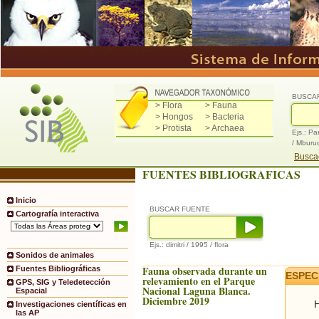
BUSCA
> Flora
> Fauna
> Hongos
> Bacteria
> Protista
> Archaea
Ejs.: Pa
/ Mburu
Buscad
FUENTES BIBLIOGRAFICAS
Inicio
BUSCAR FUENTE
Cartografía interactiva
Ejs.: dimitri / 1995 / flora
Sonidos de animales
Fauna observada durante un
Fuentes Bibliográficas
ESPEC
relevamiento en el Parque
GPS, SIG y Teledetección
Nacional Laguna Blanca.
Espacial
Diciembre 2019
H
Investigaciones científicas en
las AP