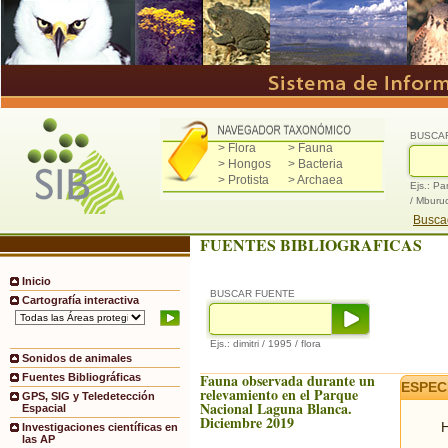
BUSCA
> Flora
> Fauna
> Hongos
> Bacteria
> Protista
> Archaea
Ejs.: Pa
/ Mburu
Buscad
FUENTES BIBLIOGRAFICAS
Inicio
BUSCAR FUENTE
Cartografía interactiva
Ejs.: dimitri / 1995 / flora
Sonidos de animales
Fauna observada durante un
Fuentes Bibliográficas
ESPEC
relevamiento en el Parque
GPS, SIG y Teledetección
Nacional Laguna Blanca.
Espacial
Diciembre 2019
H
Investigaciones científicas en
las AP